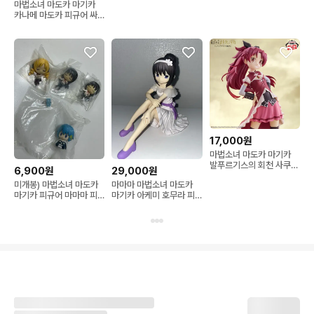
마법소녀 마도카 마기카
카나메 마도카 피규어 싸
게 팔아요
17,000원
마법소녀 마도카 마기카
발푸르기스의 회천 사쿠라
6,900원
29,000원
쿄코 피규어
미개봉) 마법소녀 마도카
마마마 마법소녀 마도카
마기카 피규어 마마마 피
마기카 아케미 호무라 피
규어 마미 호무라 사야카
규어 극장판