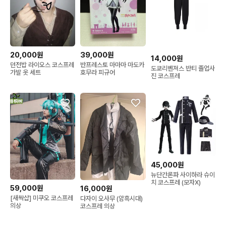
20,000원
39,000원
14,000원
던전밥 라이오스 코스프레
반프레스토 마마마 마도카
도쿄리벤져스 반티 졸업사
가발 옷 세트
호무라 피규어
진 코스프레
45,000원
뉴단간론파 사이하라 슈이
치 코스프레 (모자X)
59,000원
16,000원
[새싹샵] 미쿠오 코스프레
다자이 오사무 (암흑시대)
의상
코스프레 의상