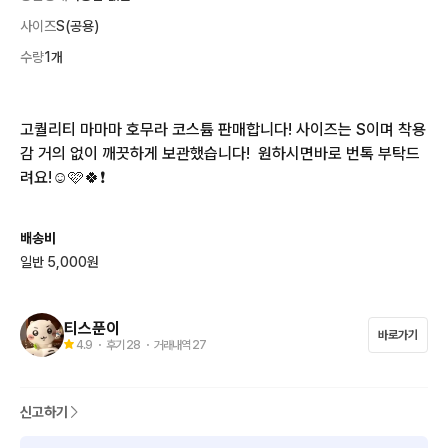
사이즈
S(공용)
수량
1개
고퀄리티 마마마 호무라 코스튬 판매합니다! 사이즈는 S이며 착용
감 거의 없이 깨끗하게 보관했습니다!  원하시면바로 번톡 부탁드
려요!☺️🩷🍀❗️
배송비
일반 5,000원
티스푼이
바로가기
4.9
・ 후기
28
・ 거래내역
27
신고하기