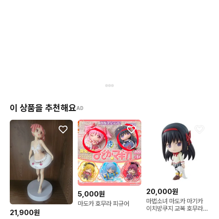
이 상품을 추천해요
AD
20,000원
5,000원
마법소녀 마도카 마기카
마도카 호무라 피규어
이치방쿠지 교복 호무라
21,900원
피규어 J상