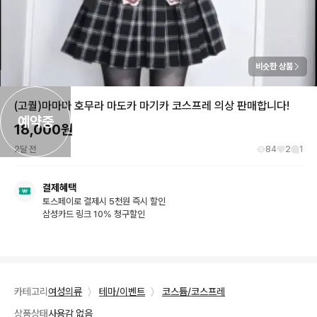
비슷한 상품
(고퀄)마마마 호무라 마도카 마기카 코스프레 의상 판매합니다!
예약중
18,000
원
2달 전
84
2
1
결제혜택
토스페이로 결제시 5천원 즉시 할인
삼성카드 링크 10% 청구할인
카테고리
여성의류
〉
테마/이벤트
〉
코스튬/코스프레
상품상태
사용감 없음