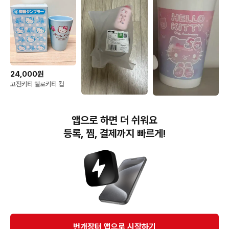
24,000원
고전키티 헬로키티 컵
8,000원
1,600원
헬로키티 계랑스푼 계량컵
정품 / 새상품]산리오 키티
앱으로 하면 더 쉬워요
컵
등록, 찜, 결제까지 빠르게!
번개장터(주) 사업자정보, 이용약관 및 기타 법적고지
번개장터㈜는 통신판매중개자이며, 통신판매의 당사자가 아닙니다. 전자상거래 등에서의
소비자보호에 관한 법률 등 관련 법령 및 번개장터㈜의 약관에 따라 상품, 상품정보, 거래에 관한 책임은
개별 판매자에게 귀속하고, 번개장터㈜는 원칙적으로 회원간 거래에 대하여 책임을 지지 않습니다.
다만, 번개장터㈜가 직접 판매하는 상품에 대한 책임은 번개장터㈜에게 귀속합니다.
Ⓒ Bungaejangter Inc. all rights reserved.
번개장터 앱으로 시작하기