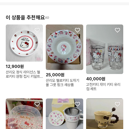
이 상품을 추천해요
AD
12,900원
산리오 정식 라이선스 헬
25,000원
로키티 원형 접시 키덜트
40,000원
산리오 헬로키티 도자기
캐릭터 그릇 홈카페 식기
고전키티 챠미 키티 유리
볼 그릇 핑크 새상품
컵 세트