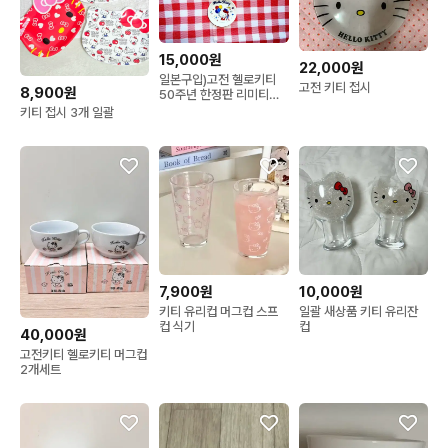
15,000원
22,000원
일본구입)고전 헬로키티
고전 키티 접시
8,900원
50주년 한정판 리미티드
머그컵 에스프레소잔
키티 접시 3개 일괄
7,900원
10,000원
키티 유리컵 머그컵 스프
일괄 새상품 키티 유리잔
컵 식기
컵
40,000원
고전키티 헬로키티 머그컵
2개세트