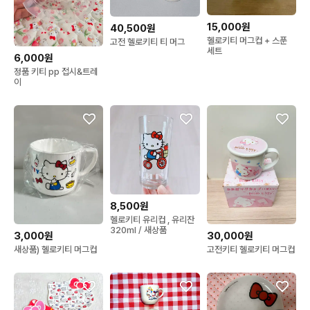
15,000원
40,500원
헬로키티 머그컵 + 스푼
고전 헬로키티 티 머그
세트
6,000원
정품 키티 pp 접시&트레
이
8,500원
헬로키티 유리컵 , 유리잔
320ml / 새상품
3,000원
30,000원
새상품) 헬로키티 머그컵
고전키티 헬로키티 머그컵