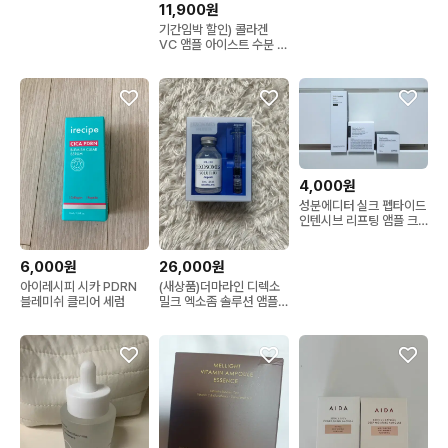
11,900원
기간임박 할인) 콜라겐
VC 앰플 아이스트 수분 앰
플
4,000원
성분에디터 실크 펩타이드
인텐시브 리프팅 앰플 크
림 토너
6,000원
26,000원
아이레시피 시카 PDRN
(새상품)더마라인 디렉소
블레미쉬 클리어 세럼
밀크 엑소좀 솔루션 앰플
35ml