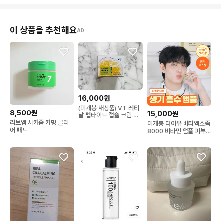
이 상품을 추천해요
AD
16,000원
(미개봉 새상품) VT 레티
8,500원
15,000원
날 펩타이드 캡슐 크림 브
리브엠 시카좀 카밍 클리
이티
미개봉 더이유 비타엑소좀
어 패드
8000 비타민 앰플 피부톤
개선 생기 저자극 케어원
필