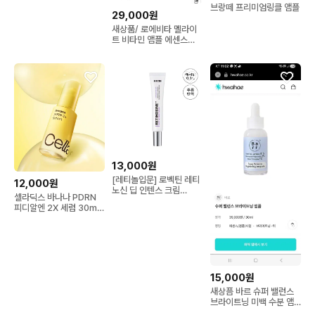
브랑떼 프리미엄링클 앰플
29,000원
새상품/ 로에비타 멜라이
트 비타민 앰플 에센스
10m
13,000원
[레티놀입문] 로벡틴 레티
12,000원
노신 딥 인텐스 크림
셀라딕스 바나나 PDRN
30ml
피디알엔 2X 세럼 30ml
앰플
15,000원
새상픔 바르 슈퍼 밸런스
브라이트닝 미백 수분 앰
플 에센스 30ml