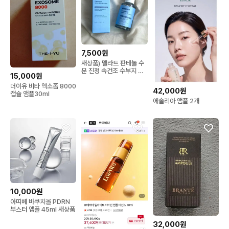
7,500원
새상품) 멜라트 판테놀 수
분 진정 속건조 수부지 앰
15,000원
플
더이유 비타 엑소좀 8000
42,000원
캡슐 앰플30ml
에솔리아 앰플 2개
10,000원
아띠베 바쿠치올 PDRN
부스터 앰플 45ml 새상품
32,000원