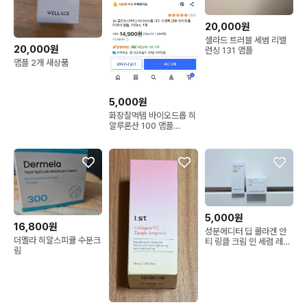
20,000원
셀라드 트러블 세범 리밸
20,000원
런싱 131 앰플
앰플 2개 새상품
5,000원
화장잘먹템 바이오드롭 히
알루론산 100 앰플
100ml 새상품
5,000원
16,800원
성분에디터 딥 콜라겐 안
더멜라 히알스피큘 수분크
티 링클 크림 인 세럼 레티
림
날 캡슐 크림