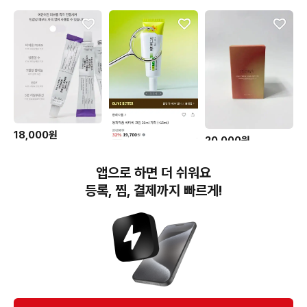
18,000원
20,000원
닥터엘시아 PDRN 리쥬
12,000원
[새상품] (정가53,000원)
5000 크림
플로위 PDRN 트리플 코
[트러블,피지크림]동화약
앱으로 하면 더 쉬워요
어 앰플 30ml
품-비타비 크림 30ml
등록, 찜, 결제까지 빠르게!
번개장터(주) 사업자정보, 이용약관 및 기타 법적고지
번개장터㈜는 통신판매중개자이며, 통신판매의 당사자가 아닙니다. 전자상거래 등에서의
소비자보호에 관한 법률 등 관련 법령 및 번개장터㈜의 약관에 따라 상품, 상품정보, 거래에 관한 책임은
개별 판매자에게 귀속하고, 번개장터㈜는 원칙적으로 회원간 거래에 대하여 책임을 지지 않습니다.
다만, 번개장터㈜가 직접 판매하는 상품에 대한 책임은 번개장터㈜에게 귀속합니다.