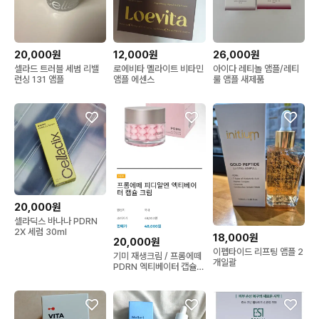
20,000원
12,000원
26,000원
셀라드 트러블 세범 리밸
로에비타 멜라이트 비타민
아이다 레티놀 앰플/레티
런싱 131 앰플
앰플 에센스
룰 앰플 새제품
20,000원
셀라딕스 바나나 PDRN
2X 세럼 30ml
18,000원
20,000원
이펩타이드 리프팅 앰플 2
기미 재생크림 / 프롬에떼
개일괄
PDRN 엑티베이터 캡슐
크림 / 연어크림 물광 탄력
보습 여름쿨링크림