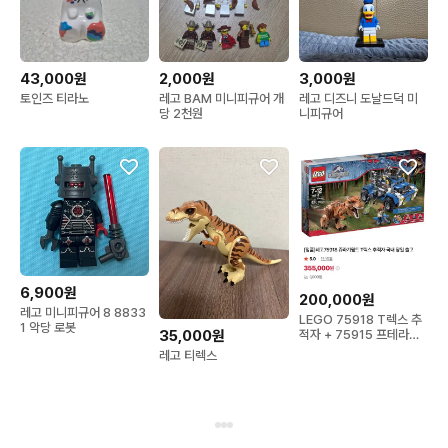
43,000원
2,000원
3,000원
토인즈 티라노
레고 BAM 미니피규어 개
레고 디즈니 도날드덕 미
당 2천원
니피규어
6,900원
200,000원
레고 미니피규어 8 8833
LEGO 75918 T렉스 추
1 악당 로봇
적자 + 75915 프테라노
35,000원
돈 포획작전
레고 티렉스