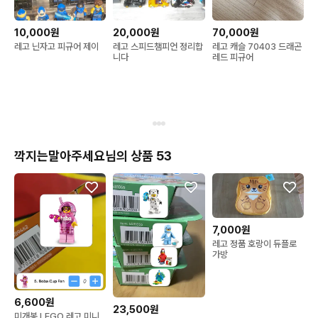
10,000원
20,000원
70,000원
레고 닌자고 피규어 제이
레고 스피드챔피언 정리합
레고 캐슬 70403 드래곤
니다
레드 피규어
깍지는말아주세요님의 상품 53
7,000원
레고 정품 호랑이 듀플로
가방
6,600원
23,500원
미개봉 LEGO 레고 미니