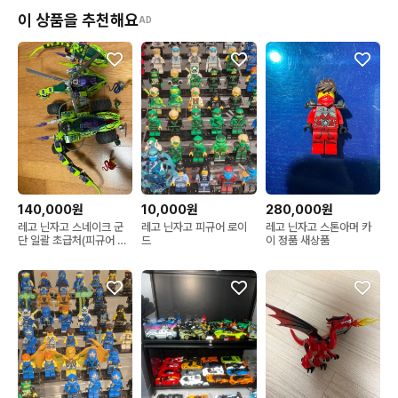
이 상품을 추천해요
AD
140,000원
10,000원
280,000원
레고 닌자고 스네이크 군
레고 닌자고 피규어 로이
레고 닌자고 스톤아머 카
단 일괄 초급처(피규어 다
드
이 정품 새상품
수 포함) 마지막 가격