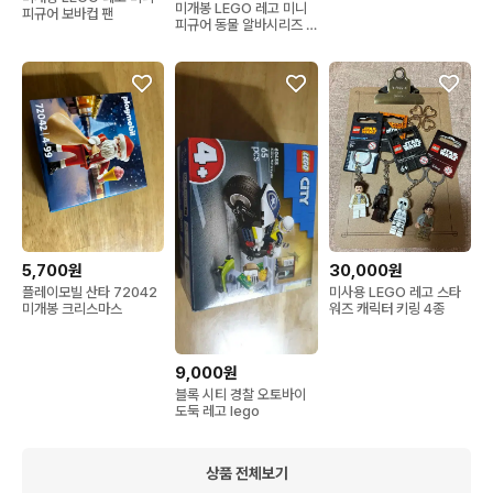
미개봉 LEGO 레고 미니
피규어 보바컵 팬
피규어 동물 알바시리즈 4
개 = 달마시안, 돌고
5,700원
30,000원
플레이모빌 산타 72042
미사용 LEGO 레고 스타
미개봉 크리스마스
워즈 캐릭터 키링 4종
9,000원
블록 시티 경찰 오토바이
도둑 레고 lego
상품 전체보기