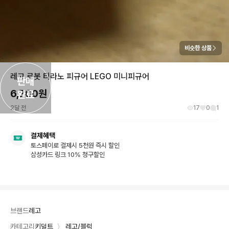
비슷한 상품
레고 로봇 티라노 피규어 LEGO 미니피규어
판매

6,700
원
완료
2달 전
17
0
1
결제혜택
토스페이로 결제시 5천원 즉시 할인
삼성카드 링크 10% 청구할인
브랜드
레고
카테고리
키덜트
〉
레고/블럭