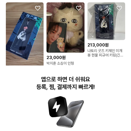
213,000원
나토리 굿즈 키체인 미개
봉 현물 피규어 키링(긴테
23,000원
덤)
박지훈 소심이 인형
400,000원
앱으로 하면 더 쉬워요
나토리 한정판 키링
등록, 찜, 결제까지 빠르게!
번개장터(주) 사업자정보, 이용약관 및 기타 법적고지
번개장터㈜는 통신판매중개자이며, 통신판매의 당사자가 아닙니다. 전자상거래 등에서의
소비자보호에 관한 법률 등 관련 법령 및 번개장터㈜의 약관에 따라 상품, 상품정보, 거래에 관한 책임은
개별 판매자에게 귀속하고, 번개장터㈜는 원칙적으로 회원간 거래에 대하여 책임을 지지 않습니다.