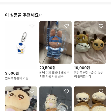
이 상품을 추천해요
AD
23,500원
19,000원
데님 미피 멜라니 태닝 박
장한음 인형 늠늠이 눈밤
3,500원
지훈 키링 서울 성수
이 판매합니다
변우석 통통이 키링