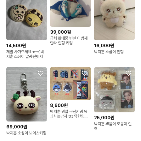
39,000원
급처 판매중 빈첸 이병재
만타 인형 키링
14,500원
16,000원
제발 사가주세요 ㅠㅠ)박
박지훈 소심이 인형
지훈 소심이 말랑핀뱃지
8,600원
박지훈 명찰 쿠션키링 왕
과사는남자 ttt 약한영웅
25,000원
취사병전설이되다
박지훈 뿌움이 모옹이 인
69,000원
형
박지훈 소심이 보이스키링