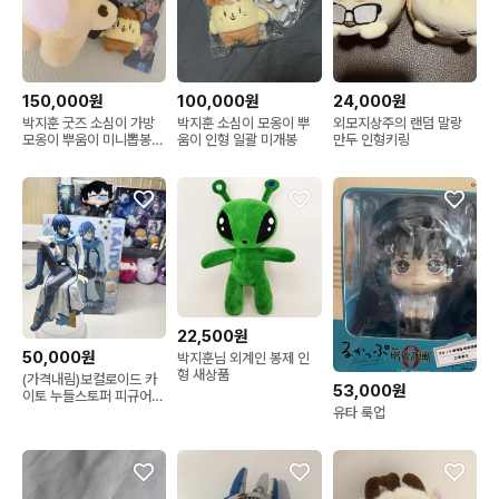
150,000원
100,000원
24,000원
박지훈 굿즈 소심이 가방
박지훈 소심이 모옹이 뿌
외모지상주의 랜덤 말랑
모옹이 뿌움이 미니뽑봉
움이 인형 일괄 미개봉
만두 인형키링
키링 일괄
22,500원
50,000원
박지훈님 외계인 봉제 인
형 새상품
(가격내림)보컬로이드 카
53,000원
이토 누들스토퍼 피규어
유타 룩업
판매