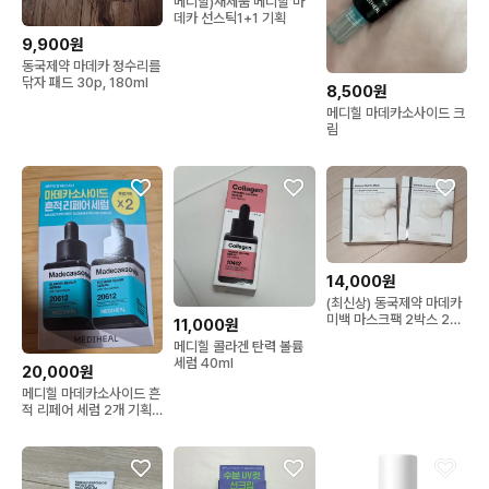
메디힐)새제품 메디힐 마
데카 선스틱1+1 기획
9,900원
동국제약 마데카 정수리를
닦자 패드 30p, 180ml
8,500원
메디힐 마데카소사이드 크
림
14,000원
(최신상) 동국제약 마데카
미백 마스크팩 2박스 20
11,000원
매
메디힐 콜라겐 탄력 볼륨
세럼 40ml
20,000원
메디힐 마데카소사이드 흔
적 리페어 세럼 2개 기획
세트