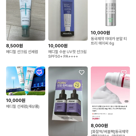
10,000원
동국제약 마데카 분말 티
트리 에이씨 6g
8,500원
10,000원
메디힐 선크림 선세럼
메디힐 수분 UV컷 선크림
SPF50+ PA++++
10,000원
메디힐 선세럼(새상품)
8,000원
[화잘먹/버블팩]동국제약