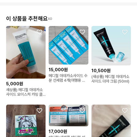
이 상품을 추천해요
AD
15,000원
10,500원
메디힐 마데카소사이드 수
(새상품) 메디힐 마데카소
분 선세럼 4개(여행용 미
사이드 더마 크림 (50ml)
5,000원
니어처)
새상품) 메디힐 마데카소
사이드 모이스처 카밍 클
렌저 120ml
17,000원