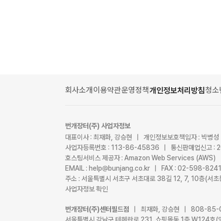
회사소개
이용약관
운영정책
청소
개인정보처리방침
번개장터(주) 사업자정보
대표이사 : 최재화, 강승현 | 개인정보보호책임자 : 박병성
사업자등록번호 : 113-86-45836 | 통신판매업신고 : 
호스팅서비스 제공자 : Amazon Web Services (AWS)
EMAIL : help@bunjang.co.kr | FAX : 02-598-82
주소 : 서울특별시 서초구 서초대로 38길 12, 7, 10층(
사업자정보 확인
번개장터(주)센터필드점
| 최재화, 강승현 | 808-85-
서울특별시 강남구 테헤란로 231, 쇼핑몰동 1층 W124호(