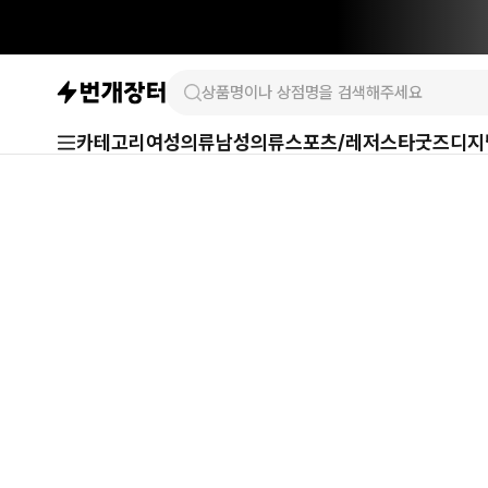
카테고리
여성의류
남성의류
스포츠/레저
스타굿즈
디지