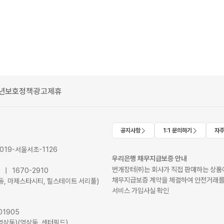
년보호정책
광고제휴
공지사항
1:1 문의하기
자주
2019-서울서초-1126
우리은행 채무지급보증 안내
번개장터㈜는 회사가 직접 판매하는 상품에
41 | 1670-2910
채무지급보증 계약을 체결하여 안전거래를
서초동, 마제스타시티, 힐스테이트 서리풀)
서비스 가입사실 확인
01905
역삼동)(역삼동, 센터필드)