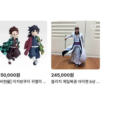
150,000원
245,000원
[비현물] 이치방쿠지 귀멸의 칼날 기유의 상상 테치테치 D상 피규어
블리치 제일복권 아이젠 b상 (최저가)