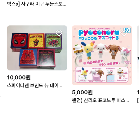
박스x] 사쿠라 미쿠 누들스토퍼, 피규어
10,000원
스파이더맨 브랜드 뉴 데이 해피밀 5종 세트
5,000원
지 치이카와 쿠리만쥬 누이
랜덤) 산리오 표코노루 마스코트 3탄