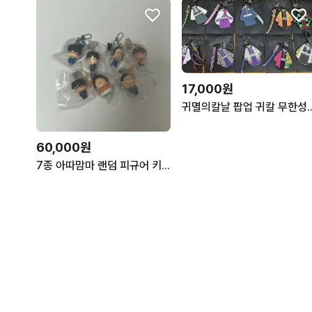
17,000원
귀멸의칼날 팝업 귀칼 
60,000원
7종 아따맘마 랜덤 피규어 키링 풀 세트