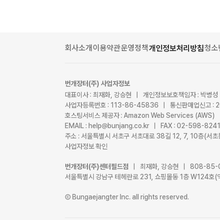
회사소개
이용약관
운영정책
청소
개인정보처리방침
번개장터(주) 사업자정보
대표이사 : 최재화, 강승현 | 개인정보보호책임자 : 박병성
사업자등록번호 : 113-86-45836 | 통신판매업신고 : 
호스팅서비스 제공자 : Amazon Web Services (AWS)
EMAIL : help@bunjang.co.kr | FAX : 02-598-82
주소 : 서울특별시 서초구 서초대로 38길 12, 7, 10층(
사업자정보 확인
번개장터(주)센터필드점
| 최재화, 강승현 | 808-85-
서울특별시 강남구 테헤란로 231, 쇼핑몰동 1층 W124호(
Ⓒ Bungaejangter Inc. all rights reserved.