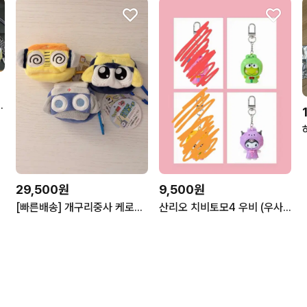
무한성팝업 일륜도키링
29,500원
9,500원
[빠른배송] 개구리중사 케로로 타마마 도로로 쿠루루 에어팟 카라비너 키링
산리오 치비토모4 우비 (우사하나, 케로피, 쿠리링, 쿠로미)