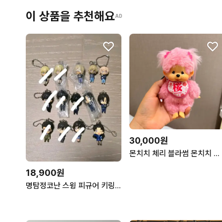
이 상품을 추천해요
AD
30,000원
몬치치 체리 블라썸 몬치치 키체인 걸
18,900원
명탐정코난 스윙 피규어 키링 경찰동기조 공안대 마츠다 하기와라 아무로 카자미