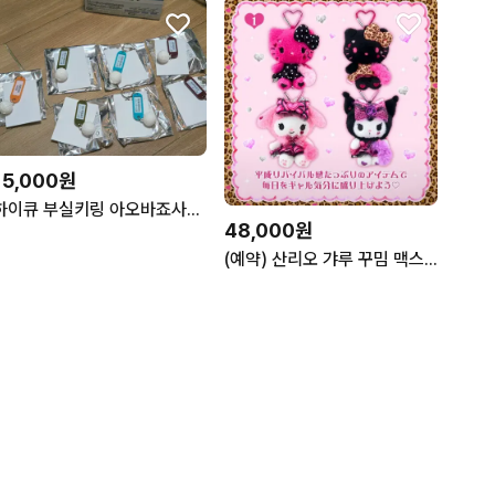
15,000원
하이큐 부실키링 아오바죠사이 이나리자키 단순개봉품
48,000원
(예약) 산리오 갸루 꾸밈 맥스 마스코트 누이 인형 키링 쿠션 파우치 가방