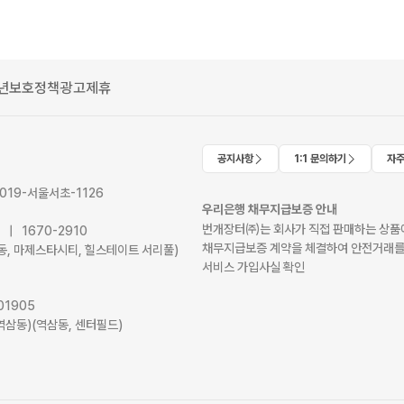
년보호정책
광고제휴
공지사항
1:1 문의하기
자주
2019-서울서초-1126
우리은행 채무지급보증 안내
번개장터㈜는 회사가 직접 판매하는 상품에
41 | 1670-2910
채무지급보증 계약을 체결하여 안전거래를
서초동, 마제스타시티, 힐스테이트 서리풀)
서비스 가입사실 확인
01905
역삼동)(역삼동, 센터필드)