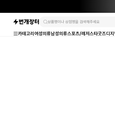
카테고리
여성의류
남성의류
스포츠/레저
스타굿즈
디지