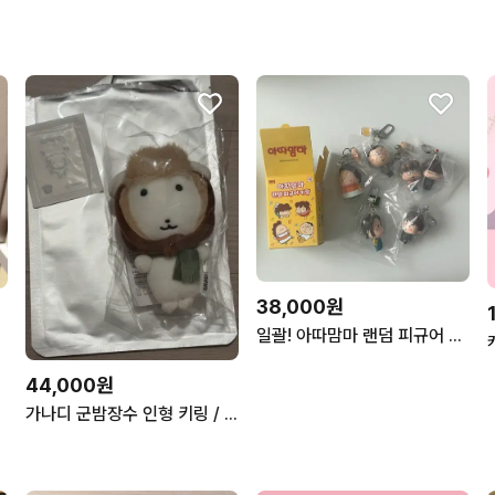
38,000원
일괄! 아따맘마 랜덤 피규어 키링 6종 풀 세트
44,000원
가나디 군밤장수 인형 키링 / 띠부씰 / 풍선