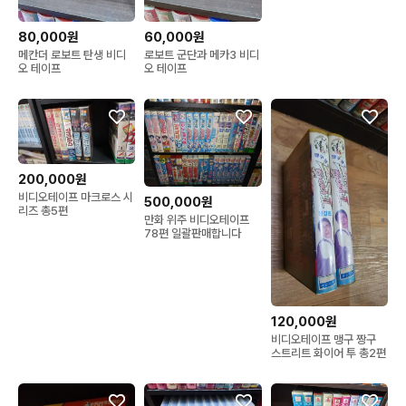
80,000원
60,000원
메칸더 로보트 탄생 비디
로보트 군단과 메카3 비디
오 테이프
오 테이프
200,000원
비디오테이프 마크로스 시
500,000원
리즈 총5편
만화 위주 비디오테이프
78편 일괄판매합니다
120,000원
비디오테이프 맹구 짱구
스트리트 화이어 투 총2편