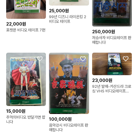
25,000원
99년 디즈니 라이온킹 2
비디오 테이프
22,000원
포켓몬 비디오 테이프 7편
250,000원
저승사자 비디오테이프 판
매합니다
23,000원
92년 발매-카산드라 크로
싱 VHS 비디오테이프
(1977년 개봉작)
15,000원
추억의비디오 반달가면 팝
100,000원
니다
음악강시 비디오테이프 판
매합니다