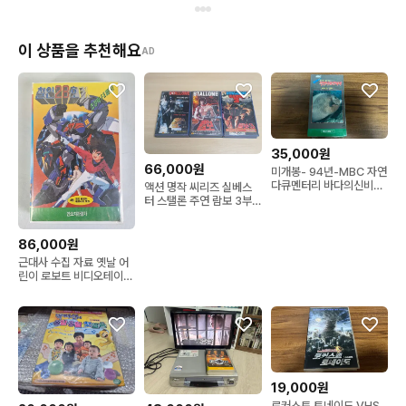
이 상품을 추천해요
AD
35,000원
66,000원
미개봉- 94년-MBC 자연
다큐멘터리 바다의신비
액션 명작 씨리즈 실베스
VHS 상,하 비디오테이프
터 스탤론 주연 람보 3부
작 비디오 테이프
86,000원
근대사 수집 자료 옛날 어
린이 로보트 비디오테이프
철인28호 4편 미개봉 94
년
19,000원
로커스트 토네이도 VHS