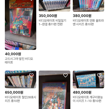
350,000원
380,000원
비디오테이프 비밀일기
비디오테이프 만화 울트라
1~완결 총11편 전편
맨 시리즈 총10편
40,000원
고드시그마 발진 비디오
테이프
650,000원
480,000원
비디오테이프 철인28호시
비디오테이프 개구리왕눈
리즈 총10편
이 시리즈 1~10 총10편