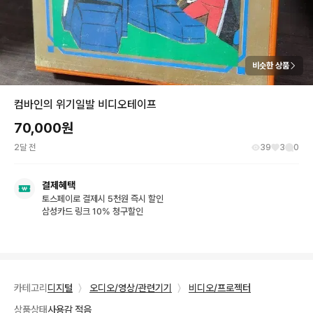
비슷한 상품
컴바인의 위기일발 비디오테이프
70,000
원
2달 전
39
3
0
결제혜택
토스페이로 결제시 5천원 즉시 할인
삼성카드 링크 10% 청구할인
카테고리
디지털
〉
오디오/영상/관련기기
〉
비디오/프로젝터
상품상태
사용감 적음