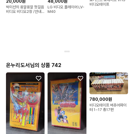
20,000원
48,000원
비디오테이프
박미선의 옹알옹알 첫걸음
LG 비디오 플레이어 LV-
비디오 비디오2장 /안내장
M40
미개봉실사진12장 참고
온누리도서님의 상품 742
780,000원
비디오테이프 버츄어파이
터 1~17 총17편