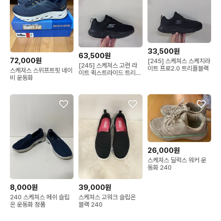
33,500원
63,500원
72,000원
[245] 스케쳐스 스케치라
[245] 스케쳐스 고런 라
이트 프로2.0 트리플블랙
스케쳐스 스위프트핏 네이
이트 퀵스트라이드 트리플
비 운동화
블랙ㅡ단종매물,최저가
26,000원
스케쳐스 딜럭스 워커 운
동화 240
8,000원
39,000원
240 스케쳐스 메쉬 슬립
스케쳐스 고워크 슬립온
온 운동화 정품
블랙 240