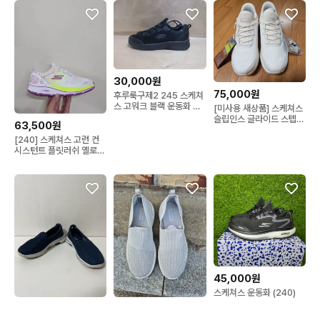
30,000원
75,000원
후루룩구제2 245 스케쳐
스 고워크 블랙 운동화 스
[미사용 새상품] 스케쳐스
니커즈260726
슬립인스 글라이드 스텝
63,500원
운동화 240mm
[240] 스케쳐스 고런 컨
시스턴트 플릿러쉬 옐로우
퍼플ㅡ단종매물,최저가
45,000원
스케쳐스 운동화 (240)
7,000원
23,000원