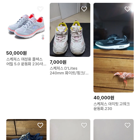
50,000원
스케쳐스 여성용 플렉스
7,000원
어필 5.0 운동화 230사이
스케쳐스 D'Lites
즈 새제품
240mm 화이트/핑크/옐
로우 상태매우좋음
40,000원
스케쳐스 아치핏 고워크
운동화.230