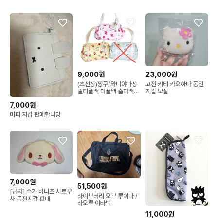
다마고치 동전지갑 미니파
콜릿 카라비너
우치
9,000원
23,000원
(초신상)짱구/와니야마상
고전 키티 카오하나 동전
멀티플백 더플백 숄더백
지갑 뽀실
가방
7,000원
미피 지갑 판매합니당
7,000원
51,500원
[급처] 슈가 바니즈 시로우
라이브러리 오브 루이나 /
사 동전지갑 판매
라오루 이타백
11,000원