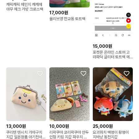
캐릭캐릭 체인지 캐캐체
아무 체크 가방 크로스백
17,000원
올리브영 한교동 토트백
15,000원
포켓몬 온라인 스토어 고
라파덕 글리터 토트백 에
코백
13,000원
10,000원
25,000원
쿠리텐 텐시치 가마구치
리락쿠마 코리락쿠마 만두
요괴워치 백멍이 황멍이
지갑 일본정품 아기천사
인형 키링 지갑 파우치 초
지바냥 동전지갑