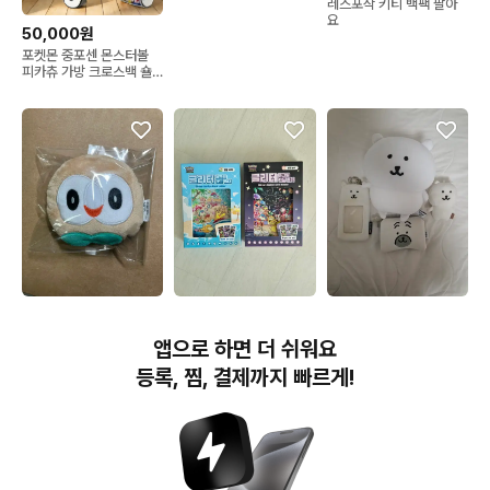
레스포삭 키티 백팩 팔아
요
50,000원
포켓몬 중포센 몬스터볼
피카츄 가방 크로스백 숄
더백 이타백 파우치
16,000원
30,000원
14,000원
나몰빼미 동전지갑 파우치
부산 포켓몬 느긋느긋바캉
농담곰인형 퍼그지갑 일괄
앱으로 하면 더 쉬워요
스 글리터 카드홀더 칠링
판매
비치 불꽃놀이
등록, 찜, 결제까지 빠르게!
번개장터(주) 사업자정보, 이용약관 및 기타 법적고지