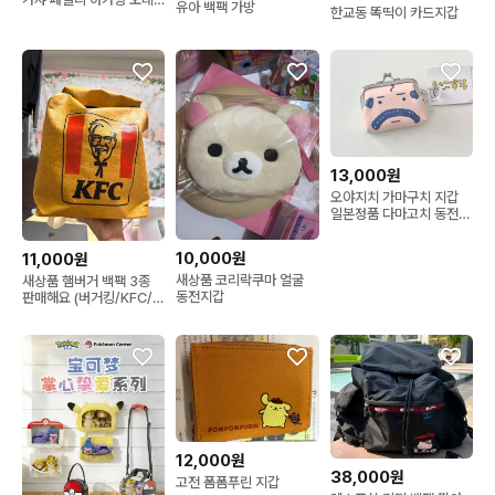
유아 백팩 가방
한교동 똑딱이 카드지갑
카케 미니
13,000원
오야지치 가마구치 지갑
일본정품 다마고치 동전지
갑 미니파우치
10,000원
11,000원
새상품 코리락쿠마 얼굴
새상품 햄버거 백팩 3종
동전지갑
판매해요 (버거킹/KFC/맥
도날드)
12,000원
38,000원
고전 폼폼푸린 지갑