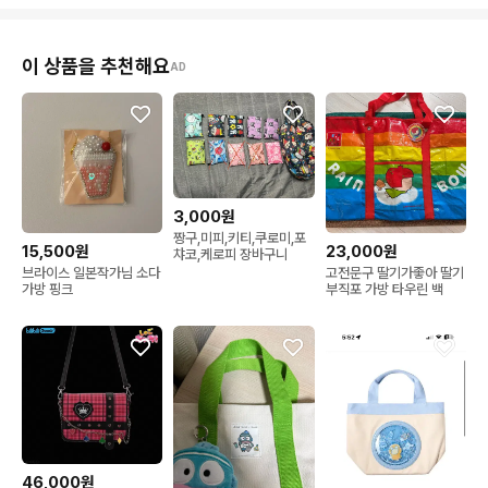
이 상품을 추천해요
AD
3,000원
짱구,미피,키티,쿠로미,포
15,500원
23,000원
챠코,케로피 장바구니
브라이스 일본작가님 소다
고전문구 딸기가좋아 딸기
가방 핑크
부직포 가방 타우린 백
46,000원