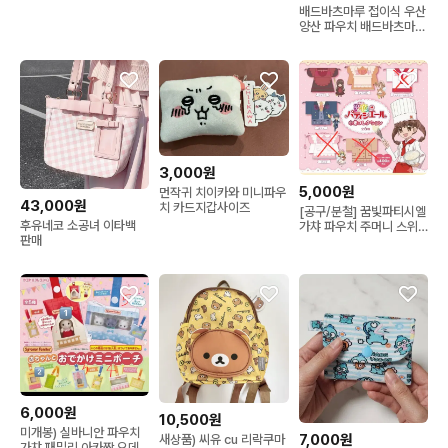
배드바츠마루 접이식 우산
양산 파우치 배드바츠마루
파우치 일본정품
3,000원
5,000원
먼작귀 치이카와 미니파우
43,000원
치 카드지갑사이즈
[공구/분철] 꿈빛파티시엘
후유네코 소공녀 이타백
가챠 파우치 주머니 스위
판매
트 요정 캬라멜 카페 캐릭
터별 분철
6,000원
10,500원
미개봉) 실바니안 파우치
7,000원
새상품) 씨유 cu 리락쿠마
가챠 패밀리 아카짱 오데