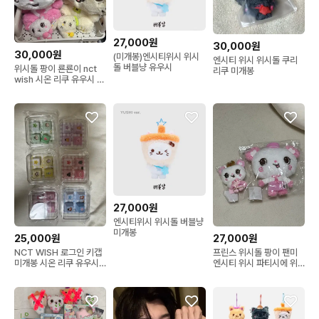
27,000원
30,000원
30,000원
(미개봉)엔시티위시 위시
엔시티 위시 위시돌 쿠리
돌 버블냥 유우시
위시돌 팡이 룐룐이 nct
리쿠 미개봉
wish 시온 리쿠 유우시 재
희 료 사쿠야
27,000원
엔시티위시 위시돌 버블냥
미개봉
25,000원
27,000원
NCT WISH 로그인 키캡
프린스 위시돌 팡이 팬미
미개봉 시온 리쿠 유우시
엔시티 위시 파티시에 위
재희 료 사쿠야
시돌 팡이 사쿠야 인형