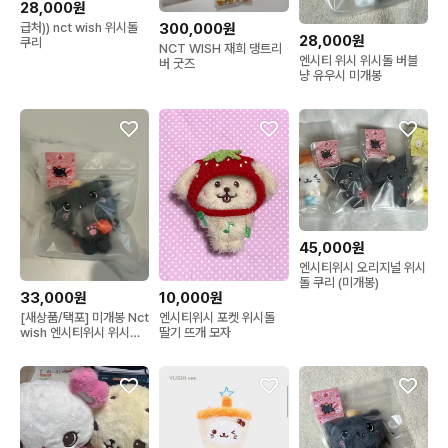
28,000원
300,000원
급처)) nct wish 위시돌
28,000원
쿠리
NCT WISH 재희 댕트리
엔시티 위시 위시돌 버블
버 굿즈
냥 유우시 미개봉
45,000원
엔시티위시 오리지널 위시
돌 쿠리 (미개봉)
33,000원
10,000원
[새상품/택포] 미개봉 Nct
엔시티위시 포켓 위시돌
wish 엔시티위시 위시돌
딸기 뜨개 모자
쿠리,오리지널 쿠리,쿠리