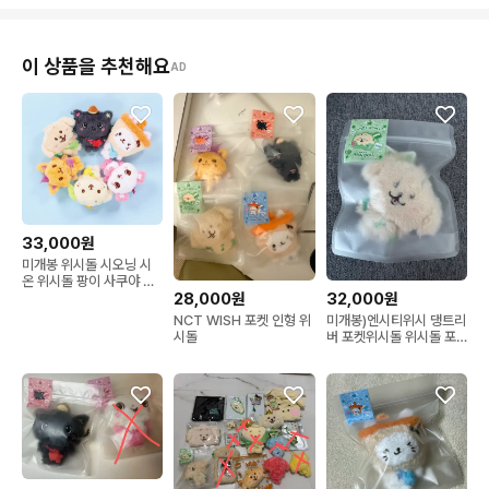
이 상품을 추천해요
AD
33,000원
미개봉 위시돌 시오닝 시
온 위시돌 팡이 사쿠야 엔
시티위시 nct wish
28,000원
32,000원
NCT WISH 포켓 인형 위
미개봉)엔시티위시 댕트리
시돌
버 포켓위시돌 위시돌 포
켓댕트리버