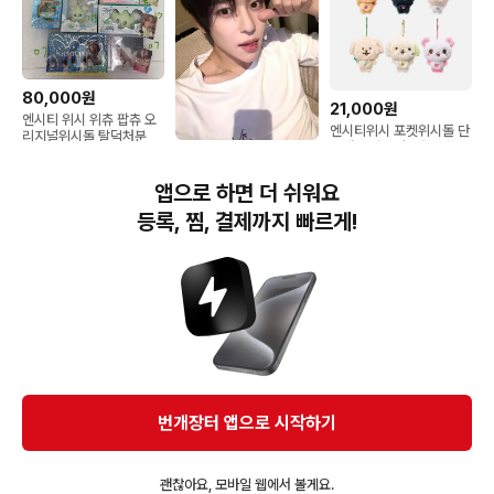
80,000원
21,000원
엔시티 위시 위츄 팝츄 오
엔시티위시 포켓위시돌 단
리지널위시돌 탈덕처분
순개봉 시오닝 (택, 봉투 있
32,000원
음 / 외출 없음)
판매) 엔시티위시 위츄 쿠
앱으로 하면 더 쉬워요
션
등록, 찜, 결제까지 빠르게!
번개장터(주) 사업자정보, 이용약관 및 기타 법적고지
번개장터㈜는 통신판매중개자이며, 통신판매의 당사자가 아닙니다. 전자상거래 등에서의
소비자보호에 관한 법률 등 관련 법령 및 번개장터㈜의 약관에 따라 상품, 상품정보, 거래에 관한 책임은
개별 판매자에게 귀속하고, 번개장터㈜는 원칙적으로 회원간 거래에 대하여 책임을 지지 않습니다.
다만, 번개장터㈜가 직접 판매하는 상품에 대한 책임은 번개장터㈜에게 귀속합니다.
Ⓒ Bungaejangter Inc. all rights reserved.
번개장터 앱으로 시작하기
APP 다운로드
괜찮아요, 모바일 웹에서 볼게요.