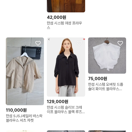
42,000원
한섬 시스템 여성 프라우
스
75,000원
한섬 시스템 오버핏 드롭
숄더 화이트 블라우스
82size
129,000원
한섬 시스템 슬리브 크레
110,000원
이프 블라우스 블랙 루즈
한섬 SJSJ세일러 바스락
핏잔골지셔츠출근룩하객
블라우스 셔츠 자켓
룩