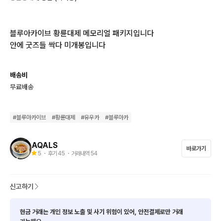
블루아카이브 황륜대제 메모리얼 패키지입니다

안에 굿즈들 싹다 미개봉입니다
배송비
무료배송
#
블루아카이브
#
황륜대제
#
유우카
#
블루아카
AQALS
바로가기
5
・ 후기
45
・ 거래내역
54
신고하기
현금 거래는 개인 정보 노출 및 사기 위험이 있어, 안전결제로만 거래