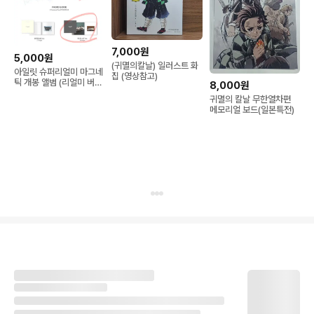
7,000원
5,000원
(귀멸의칼날) 일러스트 화
아일릿 슈퍼리얼미 마그네
집 (영상참고)
틱 개봉 앨범 (리얼미 버전
8,000원
보라색)
귀멸의 칼날 무한열차편
메모리얼 보드(일본특전)