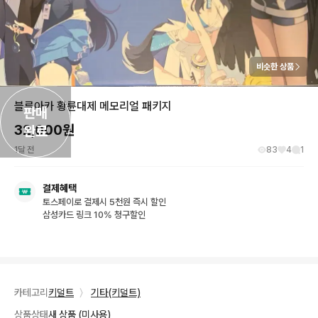
비슷한 상품
블루아카 황륜대제 메모리얼 패키지
판매

32,000
원
완료
1달 전
83
4
1
결제혜택
토스페이로 결제시 5천원 즉시 할인
삼성카드 링크 10% 청구할인
카테고리
키덜트
〉
기타(키덜트)
상품상태
새 상품 (미사용)