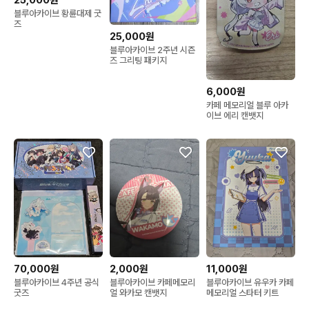
블루아카이브 황륜대제 굿
즈
25,000원
블루아카이브 2주년 시즌
즈 그리팅 패키지
6,000원
카페 메모리얼 블루 아카
이브 에리 캔뱃지
70,000원
2,000원
11,000원
블루아카이브 4주년 공식
블루아카이브 카페메모리
블루아카이브 유우카 카페
굿즈
얼 와카모 캔뱃지
메모리얼 스타터 키트