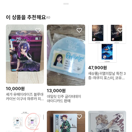
이 상품을 추천해요
AD
47,900원
새상품)귀멸의칼날 특전 3
종-하쿠지 포스터, 코유키
포스터, 캐스트북
10,000원
13,000원
세가 유메미라이즈 블루아
아일릿 민주 글리터데이
카이브 이구사 하루카 피
아이디카드 판매
규어