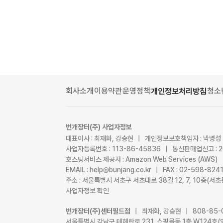
회사소개
이용약관
운영정책
청소
개인정보처리방침
번개장터(주) 사업자정보
대표이사 : 최재화, 강승현 | 개인정보보호책임자 : 박병성
사업자등록번호 : 113-86-45836 | 통신판매업신고 : 
호스팅서비스 제공자 : Amazon Web Services (AWS)
EMAIL : help@bunjang.co.kr | FAX : 02-598-82
주소 : 서울특별시 서초구 서초대로 38길 12, 7, 10층(
사업자정보 확인
번개장터(주)센터필드점
| 최재화, 강승현 | 808-85-
서울특별시 강남구 테헤란로 231, 쇼핑몰동 1층 W124호(