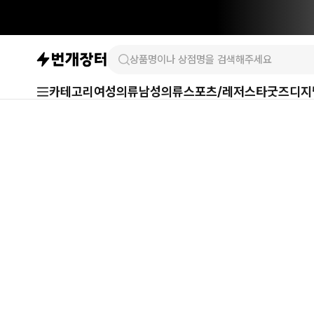
카테고리
여성의류
남성의류
스포츠/레저
스타굿즈
디지