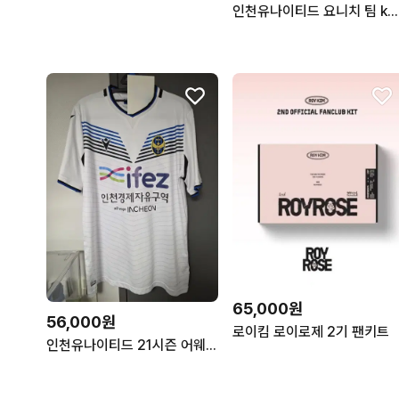
인천유나이티드 요니치 팀 k리그 올스타전 유니폼
65,000원
56,000원
로이킴 로이로제 2기 팬키트
인천유나이티드 21시즌 어웨이 오재석 L