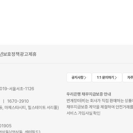
년보호정책
광고제휴
공지사항
1:1 문의하기
자주
2019-서울서초-1126
우리은행 채무지급보증 안내
번개장터㈜는 회사가 직접 판매하는 상품에
41 | 1670-2910
채무지급보증 계약을 체결하여 안전거래를
서초동, 마제스타시티, 힐스테이트 서리풀)
서비스 가입사실 확인
01905
역삼동)(역삼동, 센터필드)