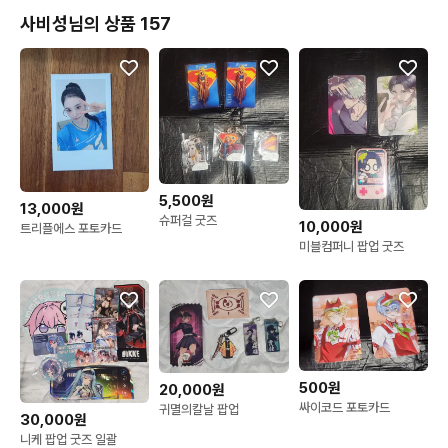
사비성님의 상품 157
5,500원
13,000원
슈퍼걸 굿즈
10,000원
트리플에스 포토카드
미블컴퍼니 팝업 굿즈
500원
20,000원
싸이코드 포토카드
귀멸의칼날 팝업
30,000원
니케 팝업 굿즈 일괄