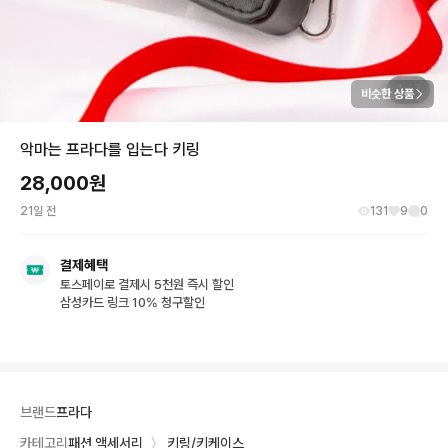
비슷한 상품
악마는 프라다를 입는다 키링
28,000
원
21일 전
131
9
0
결제혜택
토스페이로 결제시 5천원 즉시 할인
삼성카드 링크 10% 청구할인
브랜드
프라다
카테고리
패션 액세서리
〉
키링/키케이스