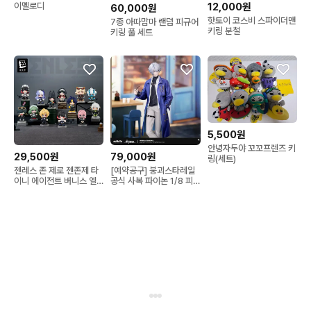
12,000원
이멜로디
60,000원
핫토이 코스비 스파이더맨
7종 아따맘마 랜덤 피규어
키링 분철
키링 풀 세트
5,500원
안녕자두야 꼬꼬프렌즈 키
29,500원
79,000원
링(세트)
젠레스 존 제로 젠존제 타
[예약공구] 붕괴스타레일
이니 에이전트 버니스 엘
공식 사복 파이논 1/8 피
렌 조 미야비 소우카쿠 라
규어 초판(특전포함)
이터 코린 비비안 아스트
라 휴고 엔비 야나기 하루
마사 피규어