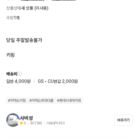
상품상태
새 상품 (미사용)
수량
1개
당일 주말발송불가 

키링
배송비
일반 4,000원
|
GS • CU반값 2,000원
#
악마는키링
#
악마는프라다를
#
롯데시네마키링
사비성
바로가기
5
・ 후기
186
・ 거래내역
453