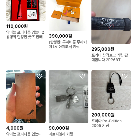
110,000원
악마는 프라다를 입는다2
390,000원
상영회 한정판 굿즈 판매.
[한정판] 루이비통 무라카
미 LV 아이코닉 키링
295,000원
프라다 삼각로고 키링 판
매합니다 2PP68T
200,000원
프라다 Re-Edition
2005 키링
4,000원
90,000원
악마는 프라다를 입는다
마르지엘라 키링