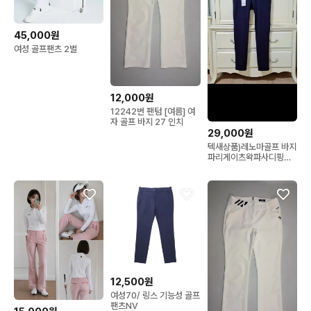
45,000원
여성 골프팬츠 2벌
12,000원
12242번 팬텀 [여름] 여
자 골프 바지 27 인치
29,000원
텍새상품)레노마골프 바지
파리게이츠왁파사디핑팬
텀헤지스까스텔바작빈폴
JDX
12,500원
여성70/ 링스 기능성 골프
팬츠NV