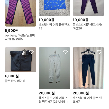
19,000원
10,000원
까스텔바작 여성 골프팬츠
톨비스트 여름 골프바지/
73
여성26
5,900원
benjefe/여성용/골프바
지/정품/상태A
6,000원
골프 바지 네이비
20,000원
20,000원
해지스골프 여성 여름 스
까스텔바작 여자 골프 팬
판 바지 67 (26A1651)
츠 67