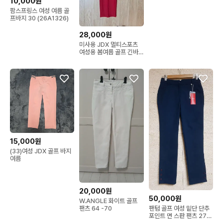
10,000원
팜스프링스 여성 여름 골
프바지 30 (26A1326)
28,000원
미사용 JDX 멀티스포츠
여성용 봄여름 골프 긴바
지 32사이즈 (줄자사진 참
고)
15,000원
(33)여성 JDX 골프 바지
여름
20,000원
50,000원
W.ANGLE 화이트 골프
팬텀 골프 여성 밑단 단추
팬츠 64 -70
포인트 면 스판 팬츠 27인