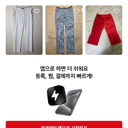
치(새상품)
15,000원
25,000원
5,000원
(28) 링스 여성골프 바지
64판톰 블랙 여자골프웨
세렌게티 스포츠 여성 골
앱으로 하면 더 쉬워요
화이트
어 팬츠 .허리64.길이
프 바지 레드 67-92
90cm
등록, 찜, 결제까지 빠르게!
번개장터(주) 사업자정보, 이용약관 및 기타 법적고지
번개장터㈜는 통신판매중개자이며, 통신판매의 당사자가 아닙니다. 전자상거래 등에서의
소비자보호에 관한 법률 등 관련 법령 및 번개장터㈜의 약관에 따라 상품, 상품정보, 거래에 관한 책임은
개별 판매자에게 귀속하고, 번개장터㈜는 원칙적으로 회원간 거래에 대하여 책임을 지지 않습니다.
다만, 번개장터㈜가 직접 판매하는 상품에 대한 책임은 번개장터㈜에게 귀속합니다.
Ⓒ Bungaejangter Inc. all rights reserved.