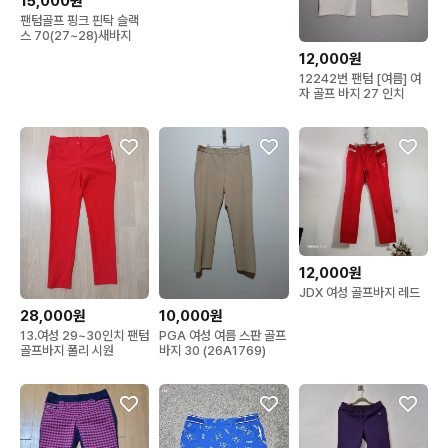
15,000원
팬텀골프 핑크 핀탁 슬랙
스 70(27~28)새바지
12,000원
12242번 팬텀 [여름] 여
자 골프 바지 27 인치
12,000원
JDX 여성 골프바지 레드
28,000원
10,000원
13.여성 29~30인치 팬텀
PGA 여성 여름 스판 골프
골프바지 폴리 시원
바지 30 (26A1769)