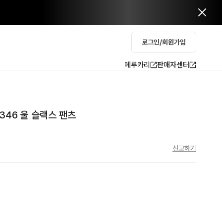
로그인/회원가입
메루카리
판매자센터
 346 울 슬랙스 팬츠
신고하기