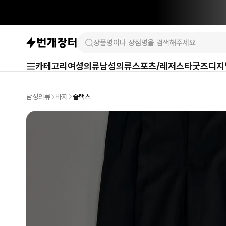
카테고리
여성의류
남성의류
스포츠/레저
스타굿즈
디지
남성의류
바지
슬랙스