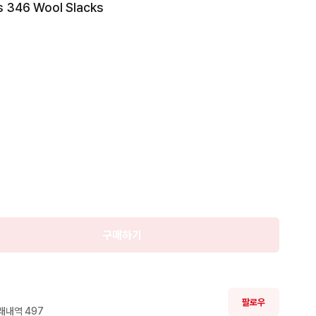
 346 Wool Slacks

판매

완료
의 클래식 울 슬랙스입니다. 차콜 네이비 계열의 고급스러
적용된 제품으로, 여유롭게 떨어지는 스트레이트 실루엣
구매하기
 원단으로 제작되어 계절감에 관계없이 활용도가 높으며, 비
까지 폭넓게 매치 가능한 아이템입니다.

팔로우
래내역 
497