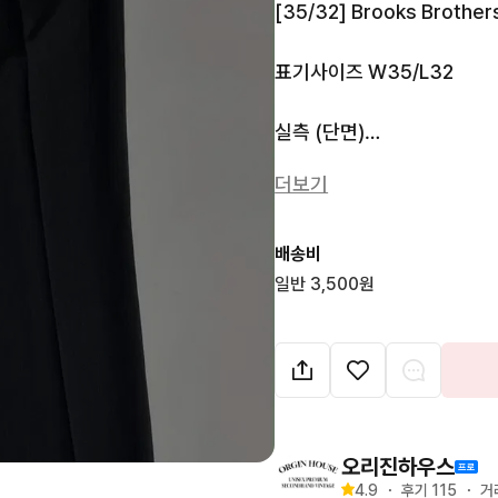
[35/32] Brooks Brothers
표기사이즈 W35/L32

실측 (단면)

더보기
허리 44cm

허벅지 34cm

밑단 22cm

배송비
총장 108cm

일반 3,500원
브룩스 브라더스 346 라인
운 컬러감과 투턱 디테일이 
이 특징입니다. 100% 울
즈니스룩부터 캐주얼 스타일링
오리진하우스
제조국 : 이집트

4.9
・
후기 
115
・
거