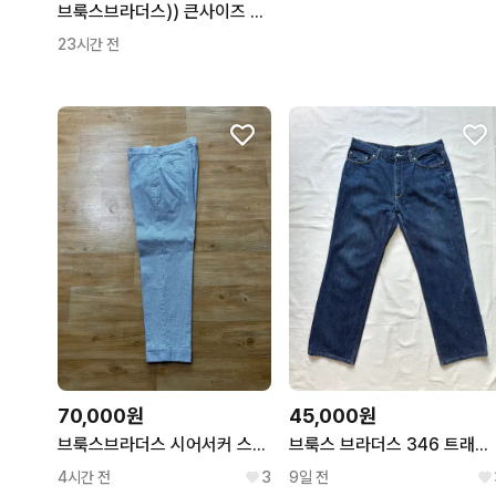
브룩스브라더스)) 큰사이즈 치노팬츠 41~42 2번착용
23시간 전
70,000원
45,000원
브룩스브라더스 시어서커 스트라이프 팬츠 W32
브룩스 브라더스 346 트래디셔널 핏 진청 데님 35
4시간 전
3
9일 전