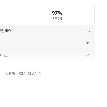
97
%
 47%

만족후기
동일해요.
95
91
어요.
74
0원 (CJ대한통운)

70
께 동시 판매되는 제품입니다.

상점정보/후기 더보기
00% 환불 보장합니다.

61
나 하자가 있을 수 있습니다.

불은 어려우니 신중한 구매 부탁드립니다.

57
최대 3cm 정도 차이날 수 있습니다.