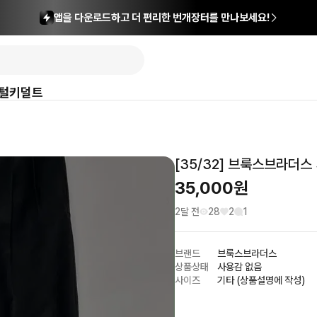
앱을 다운로드하고 더 편리한 번개장터를 만나보세요!
털
키덜트
[35/32] 브룩스브라더스
35,000
원
2달 전
28
2
1
브랜드
브룩스브라더스
상품상태
사용감 없음
사이즈
기타 (상품설명에 작성)