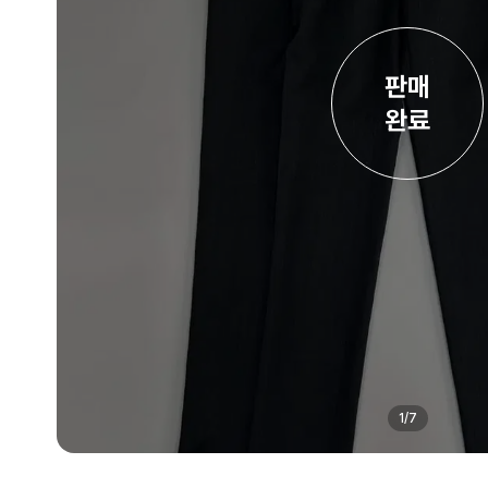
판매

완료
1
/
7