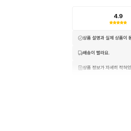
소재 : 겉감 울 100%

4.9
안감 레이온 53%, 아세테이트
컨디션 : 9/10

상품 설명과 실제 상품이 
배송이 빨라요.
• 가격 : 35,000원

상품 정보가 자세히 적혀있
• 배송비 3,500원 / 6,00
포장이 깔끔해요.
• 오리진하우스 자사몰과 함
• 100% 정품, 가품일 시 2
친절하고 배려가 넘쳐요.
• 발견하지 못한 작은 이염이
• 빈티지 특성상 교환 및 환
번개톡 답변이 빨라요.
• 재는 방식에 따라 실측은 