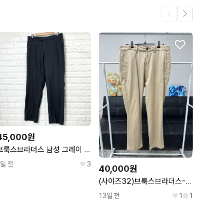
45,000원
브룩스브라더스 남성 그레이 울 슬랙스 34
1일 전
3
40,000원
(사이즈32)브룩스브라더스-베이지 치노팬츠
13일 전
1
1