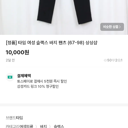
비슷한 상품
[정품] 타임 여성 슬랙스 바지 팬츠 (67-98) 상상샵
10,000
원
2달 전
50
2
1
결제혜택
토스페이로 결제시 5천원 즉시 할인
삼성카드 링크 10% 청구할인
브랜드
타임
카테고리
여성의류
〉
바지
〉
슬랙스