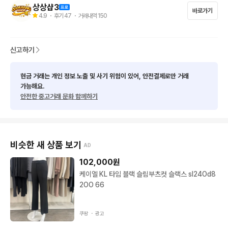
하이엔드 여성복의 기준을 제시하는 타임 정품 고유의 인체공학적 
상상샵3
바로가기
헤드 패턴 기술과 입체 재단 공법이 적용된 프리미엄 슬랙스입니
4.9
・ 후기
47
・ 거래내역
150
다. 밑위길이 23cm의 안정감 있고 편안한 미드 라이즈 구조에,
 밑단단면 14cm로 정갈하게 좁아지는 세련된 슬림 슬랙스 실루엣
을 선사합니다. 총길이 95cm의 발목 라인에 군더더기 없이 딱 떨
신고하기
어지는 정석적인 기장감으로 기획되어, 다리가 더욱 곧고 길어 보
이는 최상의 피팅 밸런스를 유지해 줍니다. 평소 소장하신 바지 실
현금 거래는 개인 정보 노출 및 사기 위험이 있어, 안전결제로만 거래
측과 꼭 비교 후 구매해 주세요.

가능해요.
안전한 중고거래 문화 함께하기
📢 제품 특징 및 소재 (블랙톤 프리미엄 기능성 폴리 100%)

소재: 프리미엄 겉감 폴리에스터 100% 최고급 고밀도 기능성 테
비슷한 새 상품 보기
AD
크니컬 원단으로 제작되었습니다. 가볍고 찰랑이는 특유의 쿨링
 텍스처를 자랑하며, 일반 면바지와 달리 주름이나 구김이 쉽게 가
102,000
원
지 않는 압도적인 구김 방지 내구성을 갖추고 있습니다. 통기성이
케이엘 KL 타임 블랙 슬림부츠컷 슬랙스 sl24Od8
 뛰어나 봄·여름 시즌 야외 활동이나 무더위 속에서도 살에 끈적하
2OO 66
게 들러붙지 않고 상시 쾌적하고 청량한 착용감을 선사합니다. 세
탁 후에도 옷의 비틀림이나 형태 변형이 적어 관리가 정말 편리합
쿠팡 ・
광고
니다.
