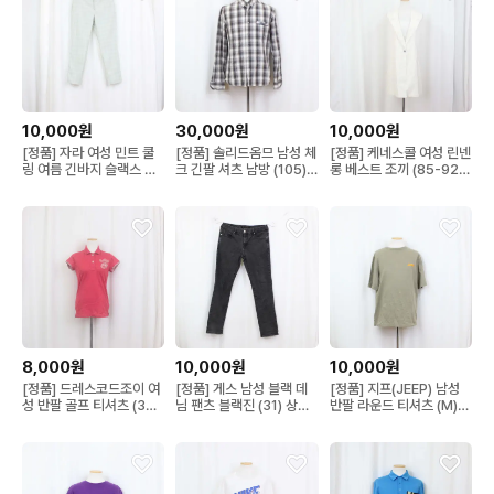
10,000원
30,000원
10,000원
[정품] 자라 여성 민트 쿨
[정품] 솔리드옴므 남성 체
[정품] 케네스콜 여성 린넨
링 여름 긴바지 슬랙스 상
크 긴팔 셔츠 남방 (105)
롱 베스트 조끼 (85-92)
상샵
상상샵
상상샵
8,000원
10,000원
10,000원
[정품] 드레스코드조이 여
[정품] 게스 남성 블랙 데
[정품] 지프(JEEP) 남성
성 반팔 골프 티셔츠 (38)
님 팬츠 블랙진 (31) 상상
반팔 라운드 티셔츠 (M)
상상샵
샵
상상샵