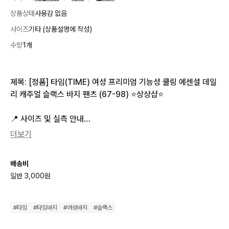
상품상태
사용감 없음
사이즈
기타 (상품설명에 작성)
수량
1개
제목: [정품] 타임(TIME) 여성 프리미엄 기능성 쿨링 에센셜 데일
리 캐주얼 슬랙스 바지 팬츠 (67-98) ⭐상상샵⭐

📍 사이즈 및 실측 안내

더보기
호칭: 67-98 사이즈 (★실측 허리단면 36cm 기준, 평소 국내 여
성 정사이즈 26~27인치 내외를 입으시는 분들께 바디 라인을 스
배송비
마트하고 단정하게 잡아주는 가장 이상적인 황금 스펙입니다.)

일반 3,000원
실측(cm): 허리단면 36 / 허벅지단면 20 / 밑위길이 23 / 밑단단
면 14 / 총길이 95

#
타임
#
타임바지
#
여성바지
#
슬랙스