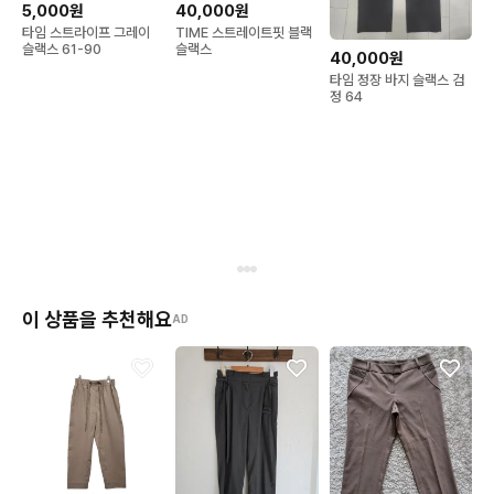
5,000원
40,000원
 오염이나 변색 전혀 없으며, 전면 지퍼 및 단추 부자재도 유실이나 
타임 스트라이프 그레이
TIME 스트레이트핏 블랙
뻑뻑함 없이 부드럽게 제 기능을 다합니다. 활동 시 잦은 마찰이 발
슬랙스 61-90
슬랙스
40,000원
생하는 가랑이 터짐, 무릎 늘어짐, 봉제선 미어짐 현상 전혀 없습니
타임 정장 바지 슬랙스 검
다. 밑단 끝의 지저분한 해짐이나 단 터짐 현상이 없고, 세탁으로
정 64
 인한 테두리의 희끗희끗한 과도한 물 빠짐이나 지저분한 보풀 현
상 없이 본연의 깊고 선명한 프리미엄 블랙 컬러감을 깨끗하게 잘
 유지하고 있어 수령 후 바로 기분 좋게 착용하실 수 있습니다.

🔥 상세 설명 및 스타일링 Tip!

타임만의 독보적인 럭셔리 모던 감성과 기능성 폴리 소재의 청량
함, 블랙 컬러의 뛰어난 실용성을 동시에 만족시켜 줄 정품 여성 슬
랙스 바지입니다. 호불호 없는 정석 컬러에 핏이 좋고 넉넉하게 착
이 상품을 추천해요
AD
용 가능한 탄탄한 브랜드 스펙이 조화를 이루어 최고의 실루엣을
 완성해 줍니다.

정석 댄디 오피스/클래식 비즈니스 캐주얼 코디: 마리 정품 여성
 마 혼방 스트라이프 셔츠나 깔끔한 블라우스를 이 슬랙스 바지 위
에 매치해 보세요. 상의를 슬랙스 안으로 정갈하게 넣어 입고 로퍼