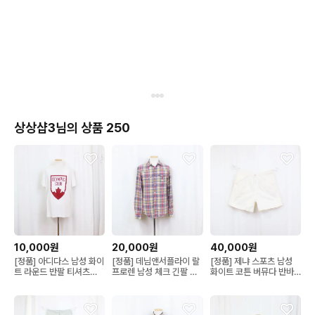
 #슬림슬랙스 #기능성바지 #블랙슬랙스 #검정바지 #폴리바지 #
여름슬랙스 #67사이즈 #26사이즈 #27사이즈 #오피스룩 #비
즈니스캐주얼 #하객룩 #출근룩 #꾸안꾸 #기본바지 #상상샵 #번
개장터 ⭐⚡️⭐
상상샵3님의 상품 250
10,000원
20,000원
40,000원
[정품] 아디다스 남성 화이
[정품] 데님앤서플라이 랄
[정품] 제냐 스포츠 남성
트 라운드 반팔 티셔츠
프로렌 남성 체크 긴팔 셔
화이트 코튼 버뮤다 반바
(XL) 상상샵
츠 (S) 상상샵
지 (L) 상상샵