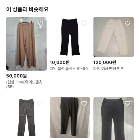
이 상품과 비슷해요
디자인: 언제 어디서나 가장 시크하고 오피셜하며 안색을 날씬해
 보이게 만들어 주는 오리지널 블랙톤(검정색) 컬러입니다. 유행을 
전혀 타지 않는 미니멀하고 정갈한 미디 디자인 베이스에 타임 브
랜드 특유의 감각적이고 고급스러운 감성이 융합되어 독보적인 아
우라를 완성해 줍니다. 단품 하나만 툭 걸쳐 입어도 흐릿하지 않고
 세련된 무드가 살아나 무난하게 코디 가능한 인기 있는 스타일, 디
자인의 추천하는 최고의 최고의 아이템입니다.

10,000원
120,000원
타임 블랙 슬랙스 61-90
타임 여성 밴딩 팬츠
핏팅: 일상 속 '꾸안꾸' 데일리 시티 룩부터 격식 있는 자리에 어울
50,000원
리는 출근 룩(오피스 비즈니스 캐주얼), 주말 데이트 룩, 하객 룩까
(한섬)TIME와이드팬츠
지 경계 없이 전천후 활용 가능한 사계절 만능 하의 치트키입니다.

(55)
🧶 제품 컨디션 (우수)

브랜드 명성답게 큰 하자 없이 전반적으로 아주 깨끗하게 관리된
 우수한 컨디션 제품입니다.

블랙톤 의류에서 가장 취약하고 오염되기 쉬운 허리 안쪽 라인의