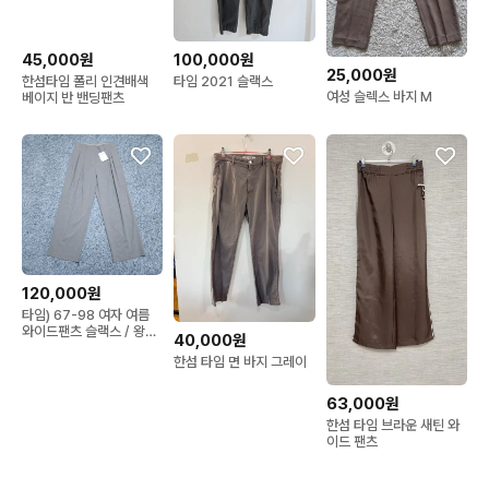
나 단정한 플랫 슈즈, 미들 힐을 신어주면, 과하게 꾸미지 않아도
 지적이고 세련된 무드가 폭발하는 '정석 훈녀 출근 룩'이 완성됩니
다. 클래식한 자켓을 매치하면 격식 있는 자리까지 완벽하게 소화
45,000원
100,000원
25,000원
 가능합니다. ⭐

한섬타임 폴리 인견배색
타임 2021 슬랙스
여성 슬렉스 바지 M
베이지 반 밴딩팬츠
모던 시티 캐주얼/꾸안꾸 주말 데일리 코디: 뉴발란스 정품 화이트 
라운드 티셔츠나 마리떼프랑소와저버 고유의 화이트 로고 티셔츠
를 이 바지 위에 매치해 보세요. 티셔츠 전면을 바지 안으로 살짝
 찔러 넣어 내추럴하게 연출하고, 타미힐피거 화이트 캡모자를 머
리에 툭 써주면 활동성과 트렌디한 감각을 모두 잡은 '감도 높은 애
슬레저 주말 외출 룩' 스타일을 완성할 수 있습니다. 주말 피크닉,
 드라이브 시 강력 추천합니다. ⭐

120,000원
타임) 67-98 여자 여름
와이드팬츠 슬랙스 / 왕눈
내 가족이 입는 다는 마음으로 최선을 다하겠습니다. 너무 감사합
40,000원
이샵
한섬 타임 면 바지 그레이
니당 ♥

⭐상상샵⭐은 언제나 좋은 제품만 선보입니다. 번개톡으로 편하게
63,000원
 문의하세요!

한섬 타임 브라운 새틴 와
이드 팬츠
#타임 #TIME #타임바지 #타임슬랙스 #여성슬랙스 #여성바지