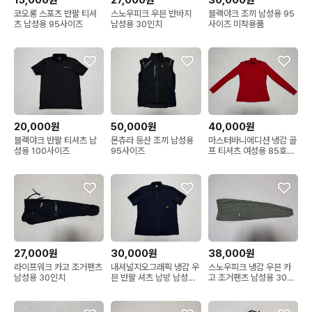
15,000원
27,000원
30,000원
코오롱 스포츠 반팔 티셔
스노우피크 우븐 반바지
블랙야크 조끼 남성용 95
츠 남성용 95사이즈
남성용 30인치
사이즈 미착용품
20,000원
50,000원
40,000원
블랙야크 반팔 티셔츠 남
몬츄라 등산 조끼 남성용
마스터바니에디션 냉감 골
성용 100사이즈
95사이즈
프 티셔츠 여성용 85호
44사이즈
27,000원
30,000원
38,000원
라이프워크 카고 조거팬츠
내셔널지오그래픽 냉감 우
스노우피크 냉감 우븐 카
남성용 30인치
븐 반팔 셔츠 남방 남성용
고 조거팬츠 남성용 30인
100사이즈
치