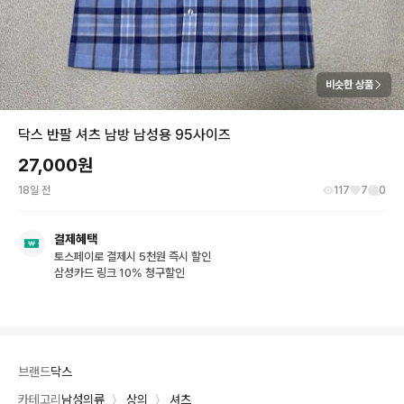
비슷한 상품
닥스 반팔 셔츠 남방 남성용 95사이즈
27,000
원
18일 전
117
7
0
결제혜택
토스페이로 결제시 5천원 즉시 할인
삼성카드 링크 10% 청구할인
브랜드
닥스
카테고리
남성의류
〉
상의
〉
셔츠