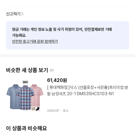
드라이 크리닝 완료

신고하기
비흡연자입니다
현금 거래는 개인 정보 노출 및 사기 위험이 있어, 안전결제로만 거래
가능해요.
안전한 중고거래 문화 함께하기
비슷한 새 상품 보기
AD
61,420
원
[ 롯데백화점 ]닥스 (선물포장+사은품)프리미엄 반
팔 남성셔츠 20-1 DMS3SHCS103-N1
GSSHOP ・
광고
이 상품과 비슷해요