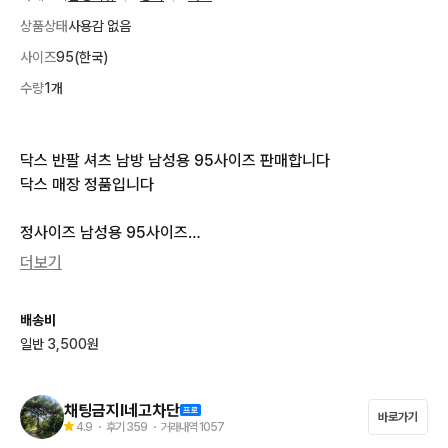
상품상태
사용감 없음
사이즈
95(한국)
수량
1개
닥스 반팔 셔츠 남방 남성용 95사이즈 판매합니다

닥스 매장 정품입니다

정사이즈 남성용 95사이즈

권장 실측사이즈 남성용 95사이즈

더보기
가슴단면너비 52cm

배송비
총장길이 75cm

일반 3,500원
변색 닳음 보풀 늘어짐 구멍 헤짐 불빵 찢어짐 하자 없습니다

채팅금지l네고차단
바로가기
착용감 흔적 없이 옷상태 깨끗합니다

4.9
・ 후기
359
・ 거래내역
1057