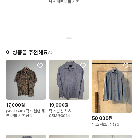
닥스 체크 반팔 셔츠
이 상품을 추천해요
AD
17,000원
19,000원
(95) DAKS 닥스 런던 체
닥스 남성 셔츠
크 반팔 셔츠 남방
95M@9914
50,000원
닥스 셔츠 남성95