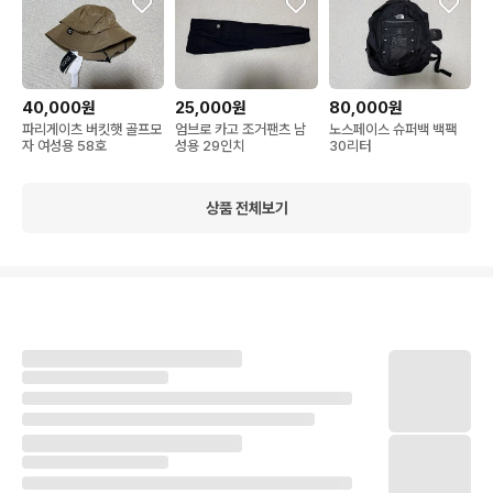
40,000원
25,000원
80,000원
파리게이츠 버킷햇 골프모
엄브로 카고 조거팬츠 남
노스페이스 슈퍼백 백팩
자 여성용 58호
성용 29인치
30리터
상품 전체보기