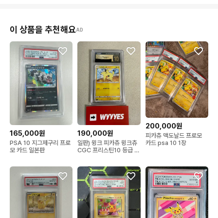
이 상품을 추천해요
AD
200,000원
165,000원
190,000원
피카츄 맥도날드 프로모
카드 psa 10 1장
PSA 10 지그제구리 프로
일판) 윙크 피카츄 윙크츄
모 카드 일본판
CGC 프리스틴10 등급 판
매합니다.