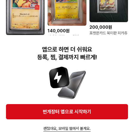
200,000원
140,000원
포켓몬카드 북미판 피카츄
피카츄 짐프로모 일판
psa8
210,000원
psa10
맥날츄 psa10, 잉어킹 프
앱으로 하면 더 쉬워요
로모 팝니다
등록, 찜, 결제까지 빠르게!
번개장터(주) 사업자정보, 이용약관 및 기타 법적고지
번개장터㈜는 통신판매중개자이며, 통신판매의 당사자가 아닙니다. 전자상거래 등에서의
소비자보호에 관한 법률 등 관련 법령 및 번개장터㈜의 약관에 따라 상품, 상품정보, 거래에 관한 책임은
개별 판매자에게 귀속하고, 번개장터㈜는 원칙적으로 회원간 거래에 대하여 책임을 지지 않습니다.
다만, 번개장터㈜가 직접 판매하는 상품에 대한 책임은 번개장터㈜에게 귀속합니다.
Ⓒ Bungaejangter Inc. all rights reserved.
번개장터 앱으로 시작하기
APP 다운로드
괜찮아요, 모바일 웹에서 볼게요.