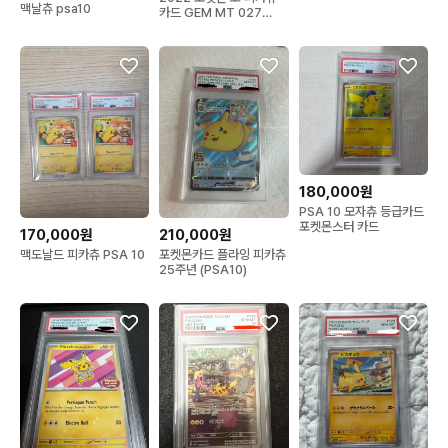
맥날츄 psa10
카드 GEM MT 027
psa10
180,000원
PSA 10 모자츄 등급카드
포켓몬스터 카드
210,000원
170,000원
포켓몬카드 플라잉 피카츄
맥도날드 피카츄 PSA 10
25주년 (PSA10)