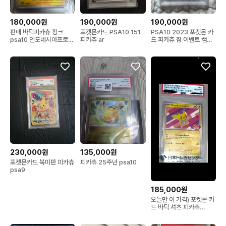
190,000원
190,000원
180,000원
포켓몬카드 PSA10 151
PSA10 2023 포켓몬 카
판매 바틱피카츄 핑크
피카츄 ar
드 피카츄 짐 이벤트 캠페
psa10 인도네시아프로모
인
셔츠피카츄
230,000원
135,000원
포켓몬카드 북미판 피카츄
피카츄 25주년 psa10
psa9
185,000원
오늘만 이 가격) 포켓몬 카
드 바틱 셔츠 피카츄
psa10