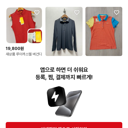
k1132
골프카라넥긴팔티셔츠95
19,800원
새상품 루이까스텔 버건디
골프 민소매 티셔츠 여성
10,000원
26,000원
95
루이까스텔 여성 골프 카
15.여성 95. 루이까스텔
앱으로 하면 더 쉬워요
라 긴팔티 95사이즈
골프티셔츠 면폴리 혼방
시원
등록, 찜, 결제까지 빠르게!
번개장터(주) 사업자정보, 이용약관 및 기타 법적고지
번개장터㈜는 통신판매중개자이며, 통신판매의 당사자가 아닙니다. 전자상거래 등에서의
소비자보호에 관한 법률 등 관련 법령 및 번개장터㈜의 약관에 따라 상품, 상품정보, 거래에 관한 책임은
개별 판매자에게 귀속하고, 번개장터㈜는 원칙적으로 회원간 거래에 대하여 책임을 지지 않습니다.
다만, 번개장터㈜가 직접 판매하는 상품에 대한 책임은 번개장터㈜에게 귀속합니다.
Ⓒ Bungaejangter Inc. all rights reserved.