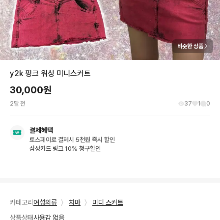
비슷한 상품
y2k 핑크 워싱 미니스커트
30,000
원
2달 전
37
1
0
결제혜택
토스페이로 결제시 5천원 즉시 할인
삼성카드 링크 10% 청구할인
카테고리
여성의류
〉
치마
〉
미디 스커트
상품상태
사용감 없음