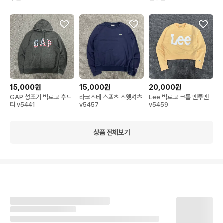
15,000원
15,000원
20,000원
GAP 성조기 빅로고 후드
라코스테 스포츠 스웻셔츠
Lee 빅로고 크롭 맨투맨
티 v5441
v5457
v5459
상품 전체보기