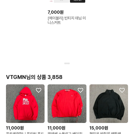
7,000원
[에이블리] 빈티지 데님 미
니스커트
VTGMN님의 상품 3,858
11,000원
11,000원
15,000원
포트앤컴퍼니 프린팅 후드
엘레쎄 스몰로고 베이직
챔피온 반집업 맨투맨