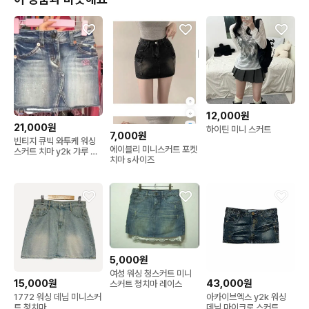
• 120평 규모 / 브랜드·하이엔드·만원존 구성 / 매일 신상 입고

• 피팅룸 완비 — “다양한 상품과 사이즈, 직접 입어보고 구매하는 
재미까지!”

• 오프라인 방문 시 더 폭넓은 카테고리와 브랜드를 만나보실 수
 있습니다.

.
12,000원
21,000원
하이틴 미니 스커트
7,000원
빈티지 큐빅 와투케 워싱
에이블리 미니스커트 포켓
스커트 치마 y2k 갸루 오
치마 s사이즈
네갸루 데스라이즈큐빈
5,000원
여성 워싱 청스커트 미니
15,000원
43,000원
스커트 청치마 레이스
1772 워싱 데님 미니스커
아카이브엑스 y2k 워싱
트 청치마
데님 마이크로 스커트