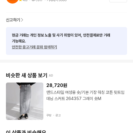
⚠️ 상품 컨디션 안내

• 사진에 최대한 컨디션을 기재하고 있으나, 빈티지 특성상 미세한 
데미지·오염이 있을 수 있습니다.

신고하기
• 이로 인한 교환·환불은 불가하오니 신중한 구매 부탁드립니다.

• 단순 변심 및 주문 후 취소는 불가합니다.

현금 거래는 개인 정보 노출 및 사기 위험이 있어, 안전결제로만 거래
• 제품에 명백한 하자가 있는 경우,

가능해요.
안전한 중고거래 문화 함께하기
 → 제품 개봉 영상 + 하자 부분 촬영 사진을 함께 첨부하여

 → 수령 후 3일 이내 연락 주셔야 처리 가능합니다.

 (3일 이후 접수 건은 확인이 어려운 점 양해 부탁드립니다.)

비슷한 새 상품 보기
AD
🚚 배송 안내

• 배송비: 4,000원 / 제주·도서산간 7,000원

28,720
원
• 5만원 이상 구매 시 무료배송

앤드스타일 여성용 숏/기본 기장 워싱 코튼 뒷트임
• CJ대한통운 기준, 구매 다음날 출고 (주말·공휴일 제외)

데님 스커트 264357 그레이 숏M
🏬 오프라인 스토어 안내

쿠팡 ・
광고
• VTGMN 오프라인 스토어 매일 12:00–22:00 운영

• 서울시 관악구 조원로 102, B1

이 상품과 비슷해요