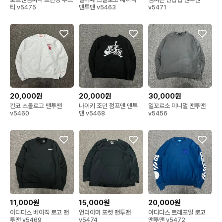
티 v5475
맨투맨 v5463
v5471
20,000원
20,000원
30,000원
칸코 스몰로고 맨투맨
나이키 조던 점프맨 맨투
일꼬르소 미니멀 맨투맨
v5460
맨 v5468
v5456
11,000원
15,000원
20,000원
아디다스 베이직 로고 맨
언더아머 포켓 맨투맨
아디다스 트레포일 로고
투맨 v5469
v5474
맨투맨 v5472