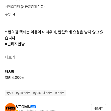
사이즈
기타 (상품설명에 작성)
수량
1개
* 편의점 택배는 이용이 어려우며, 반값택배 요청은 받지 않고 있
습니다.

#빈티지만냥

📏 실측 size (cm) 

더보기
허리 : 42 (33 인치) 엉덩이 : 48 총장 : 32

배송비
📏 사이즈 안내

일반 4,000원
• 사이즈는 측정 방식에 따라 1–3cm 오차가 발생할 수 있습니다.

• 해당 오차로 인한 환불 및 반품은 불가합니다.

• 빈티지 특성상 표기 사이즈 + 실측 사이즈를 반드시 함께 참고해
#
y2k
#
y2k스커트
#
y2k미니스커트
#
스커트
주세요.

• 추가 실측 / 추가 사진 문의는 불가합니다.

VTGMN
바로가기
4.8
・ 후기
817
・ 거래내역
3686