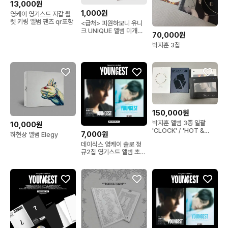
13,000원
1,000원
영케이 영기스트 지갑 월
렛 키링 앨범 팬즈 qr포함
<급처> 피원하모니 유니
크 UNIQUE 앨범 미개봉
70,000원
현물
박지훈 3집
150,000원
박지훈 앨범 3종 일괄
10,000원
'CLOCK' / 'HOT &
7,000원
하현상 앨범 Elegy
COLD' / 'The W'
데이식스 영케이 솔로 정
규2집 영기스트 앨범 초도
한정판