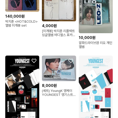
140,000원
박지훈 <HOT&COLD>
4,000원
앨범 미개봉 set
[미개봉] 박지훈 리플렉트
싱글앨범 바디엘스 포카포
10,000원
함
알파드라이브원 리오 개인
앨범
8,000원
(세트) YoungK 영케이
YOUNGEST 영기스트
앨범세트 미개봉 초도 특
전 포함