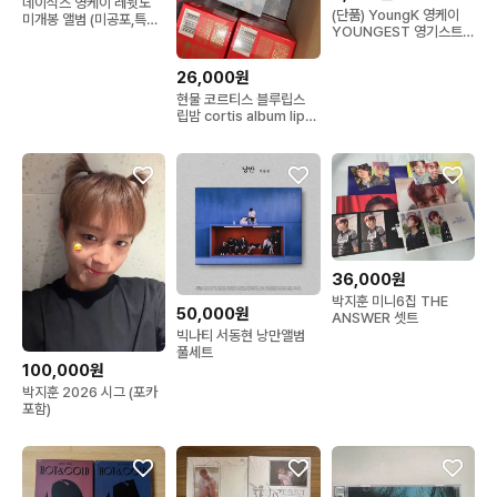
데이식스 영케이 레윗노
(단품) YoungK 영케이
미개봉 앨범 (미공포,특전
YOUNGEST 영기스트
포함)
앨범 미개봉 초도 특전 포
함
26,000원
현물 코르티스 블루립스
립밤 cortis album lip
balm 미개봉 앨범
36,000원
박지훈 미니6집 THE
50,000원
ANSWER 셋트
빅나티 서동현 낭만앨범
풀세트
100,000원
박지훈 2026 시그 (포카
포함)