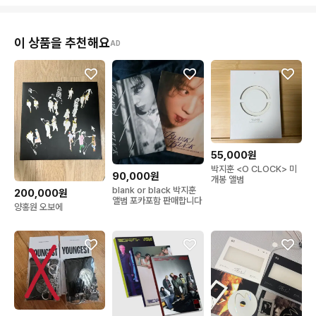
이 상품을 추천해요
AD
55,000원
박지훈 <O CLOCK> 미
90,000원
개봉 앨범
blank or black 박지훈
200,000원
앨범 포카포함 판매합니다
양홍원 오보에