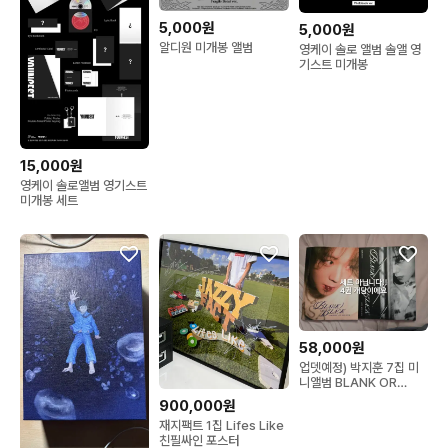
5,000원
5,000원
알디원 미개봉 앨범
영케이 솔로 앨범 솔앨 영
기스트 미개봉
15,000원
영케이 솔로앨범 영기스트
미개봉 세트
58,000원
업뎃예정) 박지훈 7집 미
니앨범 BLANK OR
BLACK (1p하자)
900,000원
재지팩트 1집 Lifes Like
친필싸인 포스터