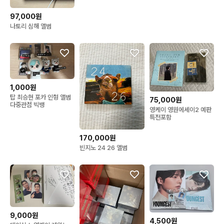
97,000원
나토리 심해 앨범
1,000원
탑 최승현 포카 인형 앨범
75,000원
다중관점 빅뱅
영케이 영원에세이2 예판
특전포함
170,000원
빈지노 24 26 앨범
9,000원
4,500원