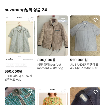
suzyoung님의 상품 24
300,000원
520,000원
[옷장정리] perfect
JIL SANDER 질샌더 프
moment 퍼펙트 모먼트
라이데이 스트라이프 반팔
550,000원
구스 다운 자켓 M
셔츠
BODE 파우더 시그니처
반팔셔츠 M/L