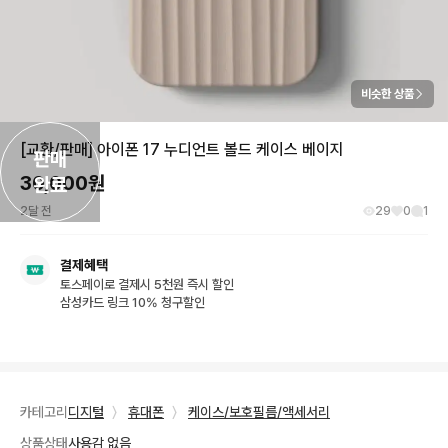
비슷한 상품
[교환/판매] 아이폰 17 누디언트 볼드 케이스 베이지
판매

30,000
원
완료
2달 전
29
0
1
결제혜택
토스페이로 결제시 5천원 즉시 할인
삼성카드 링크 10% 청구할인
카테고리
디지털
〉
휴대폰
〉
케이스/보호필름/액세서리
상품상태
사용감 없음