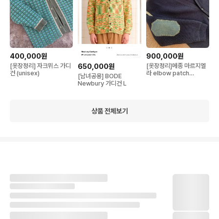
400,000원
900,000원
650,000원
[옷장정리] 자크뮈스 가디
[옷장정리]메종 마르지엘
건 (unisex)
라 elbow patch
[남녀공용] BODE
cardigan
Newbury 가디건 L
상품 전체보기