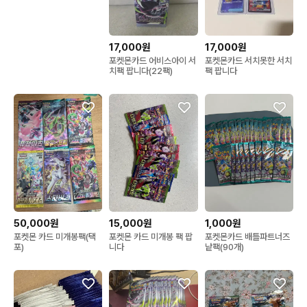
17,000원
17,000원
포켓몬카드 어비스아이 서
포켓몬카드 서치못한 서치
치팩 팝니다(22팩)
팩 팝니다
50,000원
15,000원
1,000원
포켓몬 카드 미개봉팩(택
포켓몬 카드 미개봉 팩 팝
포켓몬카드 배틀파트너즈
포)
니다
낱팩(90개)