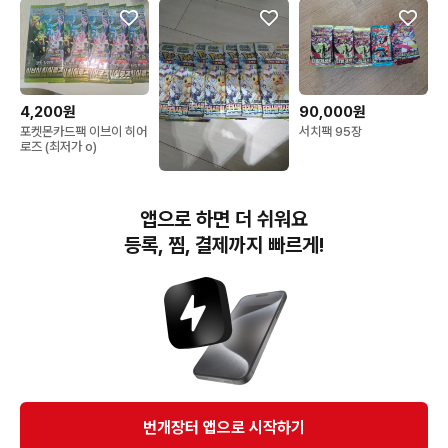
4,200원
90,000원
포켓몬카드팩 이브이 히어
서치팩 95장
로즈 (최저가 o)
40,000원
테라스탈페스타 낱팩 서치
앱으로 하면 더 쉬워요
팩 8개
등록, 찜, 결제까지 빠르게!
번개장터(주) 사업자정보, 이용약관 및 기타 법적고지
번개장터㈜는 통신판매중개자이며, 통신판매의 당사자가 아닙니다. 전자상거래 등에서의
소비자보호에 관한 법률 등 관련 법령 및 번개장터㈜의 약관에 따라 상품, 상품정보, 거래에 관한 책임은
개별 판매자에게 귀속하고, 번개장터㈜는 원칙적으로 회원간 거래에 대하여 책임을 지지 않습니다.
다만, 번개장터㈜가 직접 판매하는 상품에 대한 책임은 번개장터㈜에게 귀속합니다.
Ⓒ Bungaejangter Inc. all rights reserved.
번개장터 앱으로 시작하기