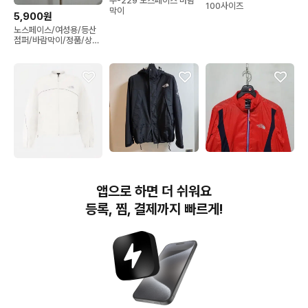
주-229 노스페이스 바람
100사이즈
막이
5,900원
노스페이스/여성용/등산
점퍼/바람막이/정품/상태
A
139,000원
10,000원
94,000원
노스페이스 바람막이
0137) 노스페이스 여성
새상품)노스페이스 윈드
춘하 등산 바람막이 S
앱으로 하면 더 쉬워요
브레이커 새상품
등록, 찜, 결제까지 빠르게!
번개장터(주) 사업자정보, 이용약관 및 기타 법적고지
번개장터㈜는 통신판매중개자이며, 통신판매의 당사자가 아닙니다. 전자상거래 등에서의
소비자보호에 관한 법률 등 관련 법령 및 번개장터㈜의 약관에 따라 상품, 상품정보, 거래에 관한 책임은
개별 판매자에게 귀속하고, 번개장터㈜는 원칙적으로 회원간 거래에 대하여 책임을 지지 않습니다.