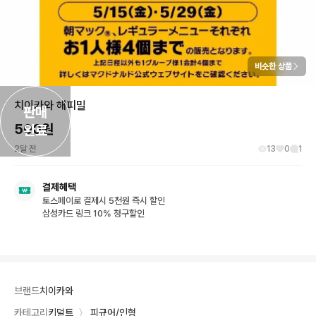
비슷한 상품
치이카와 해피밀
판매

500
원
완료
2달 전
13
0
1
결제혜택
토스페이로 결제시 5천원 즉시 할인
삼성카드 링크 10% 청구할인
브랜드
치이카와
카테고리
키덜트
〉
피규어/인형