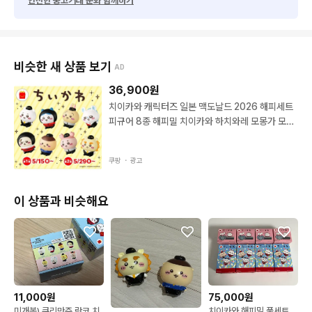
안전한 중고거래 문화 함께하기
비슷한 새 상품 보기
AD
36,900
원
치이카와 캐릭터즈 일본 맥도날드 2026 해피세트
피규어 8종 해피밀 치이카와 하치와레 모몽가 모몽
가 단품 특급국제배송(3~5일소요예정)
쿠팡 ・
광고
이 상품과 비슷해요
11,000원
75,000원
미개봉) 쿠리만쥬 랏코 치
치이카와 해피밀 풀세트