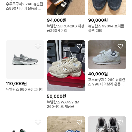
후루룩구제2 240 뉴발란
스990 네이비 운동화 신
발 260724
94,000원
90,000원
뉴발란스URC42KS 새상
뉴발란스 990v4 트리플
품260사이즈
블랙 265
40,000원
후루룩구제2 260 뉴발란
110,000원
스 996 아이보리 운동화
260725
뉴발란스 990 V6 그레이
50,000원
뉴발란스 WX452RM
260사이즈 새상품