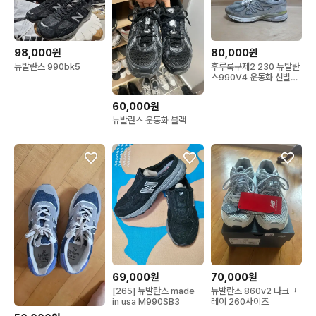
98,000원
80,000원
뉴발란스 990bk5
후루룩구제2 230 뉴발란
스990V4 운동화 신발
260723
60,000원
뉴발란스 운동화 블랙
69,000원
70,000원
[265] 뉴발란스 made
뉴발란스 860v2 다크그
in usa M990SB3
레이 260사이즈