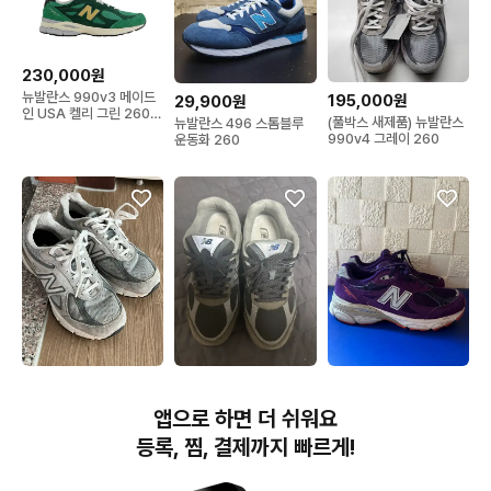
230,000원
뉴발란스 990v3 메이드
195,000원
29,900원
인 USA 켈리 그린 260사
(풀박스 새제품) 뉴발란스
뉴발란스 496 스톰블루
이즈 팝니다.
990v4 그레이 260
운동화 260
75,000원
120,000원
26,000원
뉴발란스 990v4 그레이
뉴발란스 2010 네이비
뉴발란스 990 운동화
앱으로 하면 더 쉬워요
37
260mm 판매합니다
등록, 찜, 결제까지 빠르게!