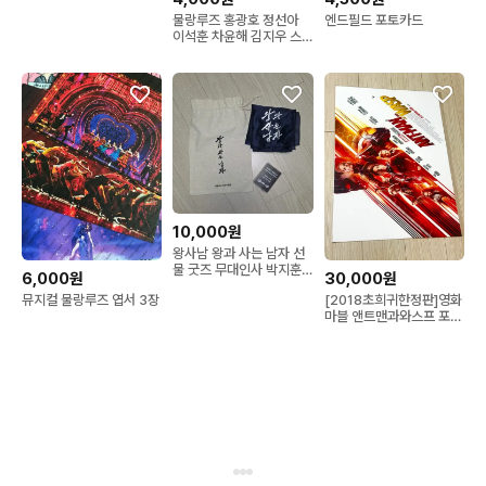
물랑루즈 홍광호 정선아
엔드필드 포토카드
이석훈 차윤해 김지우 스
페셜 md 엽서
10,000원
왕사남 왕과 사는 남자 선
물 굿즈 무대인사 박지훈
6,000원
30,000원
파우치
뮤지컬 물랑루즈 엽서 3장
[2018초희귀한정판]영화
마블 앤트맨과와스프 포스
터(A3)