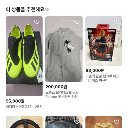
이 상품을 추천해요
AD
63,000원
귀멸의 칼날 렌코쿠 마스
터라이즈 피규어
200,000원
브룩스 브라더스 Black
Fleece 톰브라운 라인 셔
95,000원
츠 2사이즈
아디다스 X탱고18+ 255