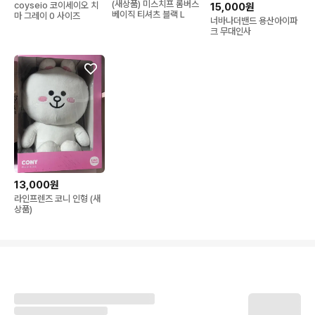
(새상품) 미스치프 롬버스
coyseio 코이세이오 치
15,000원
베이직 티셔츠 블랙 L
마 그레이 0 사이즈
너바나더밴드 용산아이파
크 무대인사
13,000원
라인프렌즈 코니 인형 (새
상품)