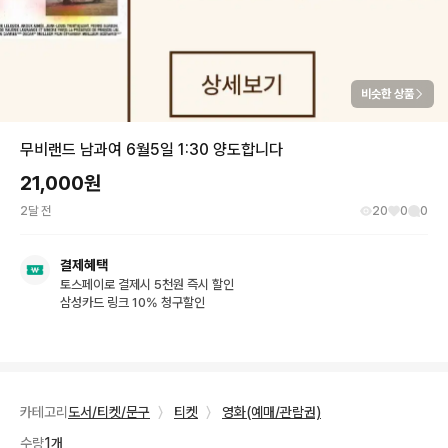
비슷한 상품
무비랜드 남과여 6월5일 1:30 양도합니다
21,000
원
2달 전
20
0
0
결제혜택
토스페이로 결제시 5천원 즉시 할인
삼성카드 링크 10% 청구할인
카테고리
도서/티켓/문구
〉
티켓
〉
영화(예매/관람권)
수량
1개