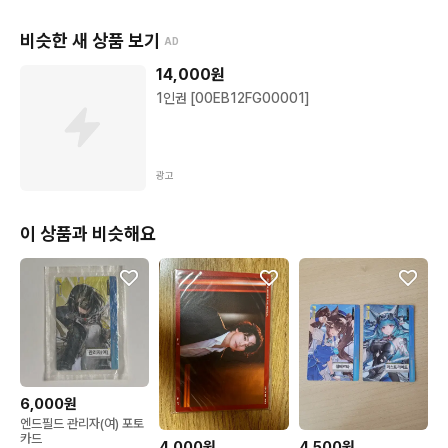
비슷한 새 상품 보기
AD
14,000
원
1인권 [00EB12FG00001]
광고
이 상품과 비슷해요
6,000원
엔드필드 관리자(여) 포토
카드
4,000원
4,500원