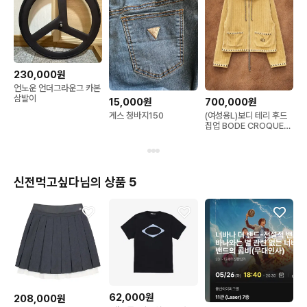
230,000원
언노운 언더그라운그 카본
삼발이
15,000원
700,000원
게스 청바지150
(여성용L)보디 테리 후드
집업 BODE CROQUET
HOODIE
신전먹고싶다님의 상품 5
62,000원
208,000원