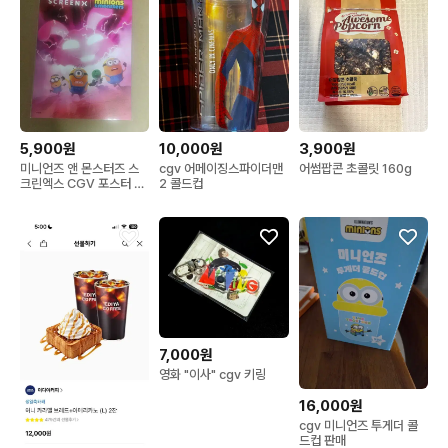
5,900원
10,000원
3,900원
미니언즈 앤 몬스터즈 스
cgv 어메이징스파이더맨
어썸팝콘 초콜릿 160g
크린엑스 CGV 포스터 굿
2 콜드컵
즈
7,000원
영화 "이사" cgv 키링
16,000원
cgv 미니언즈 투게더 콜
드컵 판매