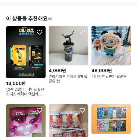
이 상품을 추천해요
AD
4,000원
48,000원
쥬라기월드 롯데시네마 팝
미니언즈 x 판다 팝콘통
콘통 컵
13,000원
[2종 일괄] 미니언즈 & 몬
스터즈 캐릭터 액션카드
포토카드 포카 CGV 4DX
포디엑스 엑스트라 컬렉션
콜렉션 제임스+헨리