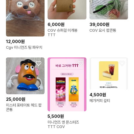
6,000원
39,000원
CGV 슈퍼걸 미개봉
CGV 요시 팝콘통
TTT
12,000원
Cgv 미니언즈 팀 파우치
4,500원
25,000원
메가커피 깊티
미스터 포테이토 헤드 팝
콘통
5,500원
미니언즈 앤 몬스터즈
TTT CGV