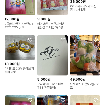
36,000원
CGV 시나리오카드 전
종-12개 일괄
12,000원
3,000원
2종)미니언즈 스크린X +
레이어랜드 크런치 매운
TTT CGV 굿즈
불맛김 (미니언즈) 6봉
13,000원
미니언즈 CGV 콜라보 파
우치 키링
8,000원
49,500원
유니버셜 CGV 스페셜
요시 버켓 팝콘통 cgv 굿
TTT(개별판매)
즈