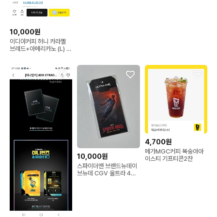
10,000원
이디야커피 허니 카라멜
브레드+아메리카노 (L) 2
잔
4,700원
메가MGC커피 복숭아아
10,000원
이스티 기프티콘2잔
스파이더맨 브랜드뉴데이
브뉴데 CGV 울트라 4DX
2주차 특전