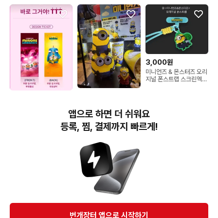
3,000원
미니언즈 & 몬스터즈 오리
지널 폰스트랩 스크린엑스
스엑 용산cgv screenx
10,000원
5,900원
미니언즈 더블컵 CGV
미니언즈 몬스터즈 ttt
앱으로 하면 더 쉬워요
CGV 특전 굿즈
등록, 찜, 결제까지 빠르게!
번개장터(주) 사업자정보, 이용약관 및 기타 법적고지
번개장터㈜는 통신판매중개자이며, 통신판매의 당사자가 아닙니다. 전자상거래 등에서의
소비자보호에 관한 법률 등 관련 법령 및 번개장터㈜의 약관에 따라 상품, 상품정보, 거래에 관한 책임은
개별 판매자에게 귀속하고, 번개장터㈜는 원칙적으로 회원간 거래에 대하여 책임을 지지 않습니다.
다만, 번개장터㈜가 직접 판매하는 상품에 대한 책임은 번개장터㈜에게 귀속합니다.
Ⓒ Bungaejangter Inc. all rights reserved.
번개장터 앱으로 시작하기