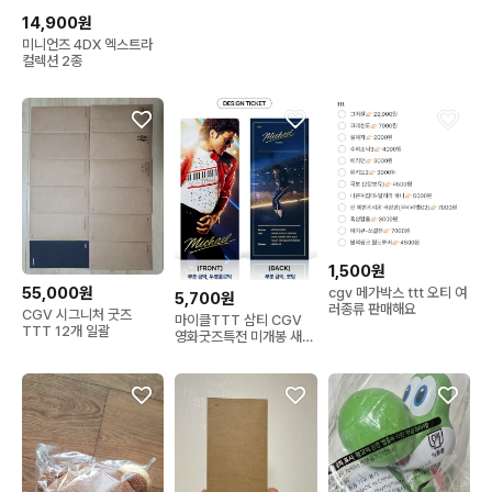
14,900원
미니언즈 4DX 엑스트라
컬렉션 2종
1,500원
55,000원
cgv 메가박스 ttt 오티 여
5,700원
러종류 판매해요
CGV 시그니처 굿즈
마이클TTT 삼티 CGV
TTT 12개 일괄
영화굿즈특전 미개봉 새제
품