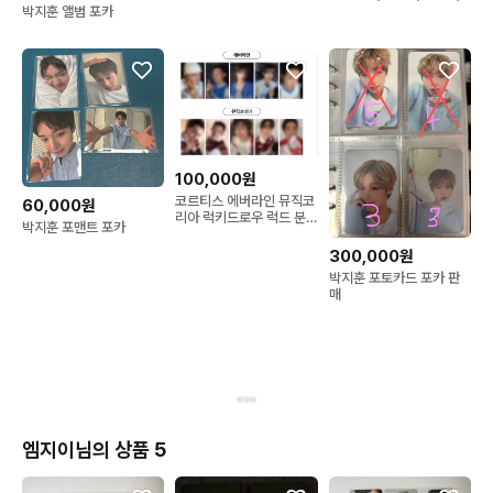
부채,전단지,스티커 판매
박지훈 앨범 포카
합니다
100,000원
코르티스 에버라인 뮤직코
60,000원
리아 럭키드로우 럭드 분
박지훈 포맨트 포카
철 분철 (포카만)
300,000원
박지훈 포토카드 포카 판
매
엠지이님의 상품 5