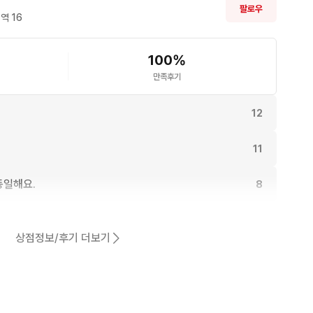
팔로우
역 
16
100
%
만족후기
12
11
동일해요.
8
어요.
7
상점정보/후기 더보기
6
5