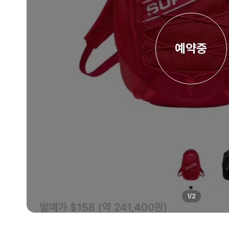
예약중
1
/
2