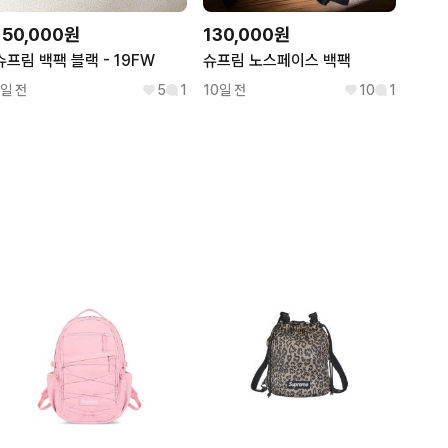
150,000원
130,000원
슈프림 백팩 블랙 - 19FW
슈프림 노스페이스 백팩
1일 전
5
1
10일 전
10
1