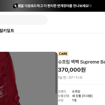
앱을 다운로드하고 더 편리한 번개장터를 만나보세요!
털
키덜트
슈프림 백팩 Supreme Ba
370,000
원
1달 전
37
1
0
브랜드
슈프림
상품상태
새 상품 (미사용)
수량
1개