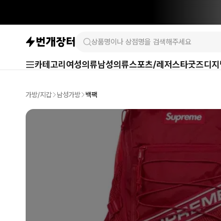
카테고리
여성의류
남성의류
스포츠/레저
스타굿즈
디지
가방/지갑
남성가방
백팩