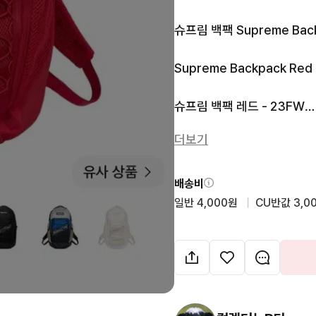
슈프림 백팩 Supreme Backp
Supreme Backpack Red 
슈프림 백팩 레드 - 23FW

더보기
구매 후 보관만 하고 있습니다.
쿨거래시 택배비 쏩니다
배송비
일반 4,000원
  |  
CU반값 3,0