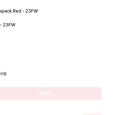
ack Red - 23FW

예약중
- 23FW

 

00원
구매하기