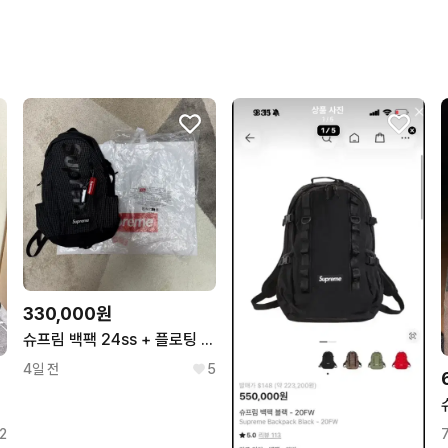
구매확정이 빨라요.
꼭 필요한 문의만 해요.
무리한 네고를 하지 않아요
번개페이를 잘 받아줘요.
330,000원
슈프림 백팩 24ss + 플로팅 키체인
4일 전
5
2