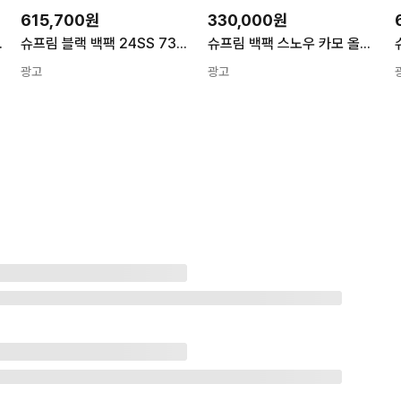
615,700원
330,000원
 FW25B1
슈프림 블랙 백팩 24SS 73255133
슈프림 백팩 스노우 카모 올리브 블랙 - 25SS SS25B2
광고
광고