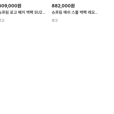
609,000원
882,000원
슈프림 로고 패치 백팩 SU25163 LIGHT PINK 핑크 남성
슈프림 메쉬 스몰 백팩 레오파드 127801 23SS 131693972
광고
광고