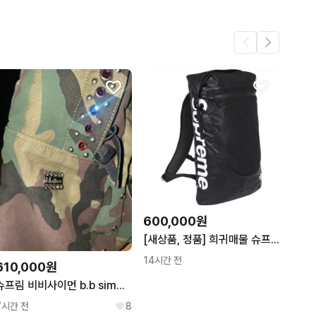
5
3
.
2
1
600,000원
[새상품, 정품] 희귀매물 슈프림 노스페이스 17ss 워터푸르프 백팩 블랙
14시간 전
610,000원
슈프림 비비사이먼 b.b simon 데님 카모 백팩
7시간 전
8