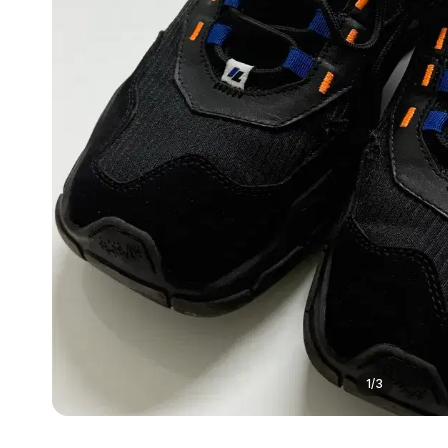
1
/
3