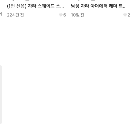
(1번 신음) 자라 스웨이드 스니커즈 블루
남성 자라 아더에러 레더 트랙 솔 블랙 로퍼 (EU38 / 245)
4
22시간 전
6
10일 전
2