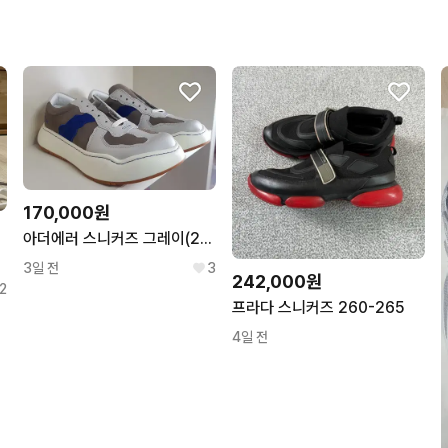
상품 정보가 자세히 적혀있
포장이 깔끔해요.
170,000원
아더에러 스니커즈 그레이(290mm) 새상품
3일 전
3
242,000원
2
프라다 스니커즈 260-265
4일 전