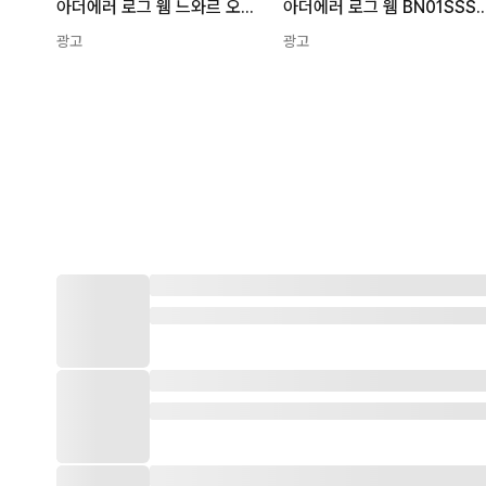
아더에러 로그 웸 느와르 오프 화이트 스니커즈 BN01SSSN0102OW
아더에러 로그 웸 BN01S
광고
광고