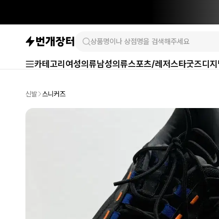
카테고리
여성의류
남성의류
스포츠/레저
스타굿즈
디지
신발
스니커즈