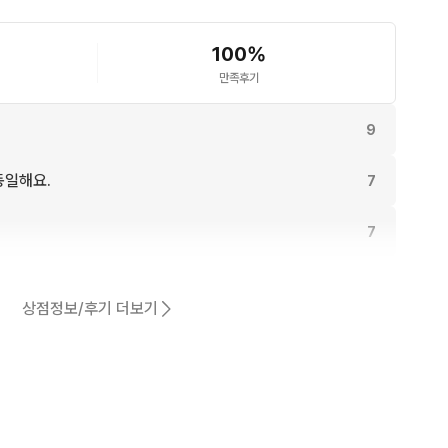
100
%
만족후기
9
동일해요.
7
7
6
상점정보/후기 더보기
6
.
6
4