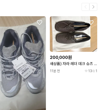
어요.
2
2
200,000원
새상품) 자라 레더 데크 슈즈 42(270) 브라운 / 주우재 로퍼
11분 전
13
1