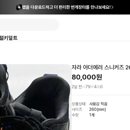
앱을 다운로드하고 더 편리한 번개장터를 만나보세요!
털
키덜트
자라 아더에러 스니커즈 2
80,000
원
2달 전
79
4
0
상품상태
사용감 적음
사이즈
260(mm)
수량
1개