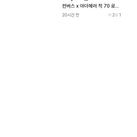
컨버스 x 아더에러 척 70 로우 280 중고 상태 굿!
20시간 전
2
1