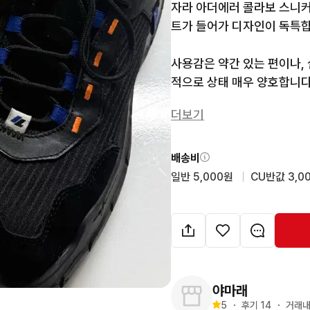
자라 아더에러 콜라보 스니커
트가 들어가 디자인이 독특합니
사용감은 약간 있는 편이나,
적으로 상태 매우 양호합니다.
더보기
구매 원하시면 바로 안전결제
배송비
일반 5,000원
  |  
CU반값 3,0
야마래
5
・
후기 
14
・
거래내