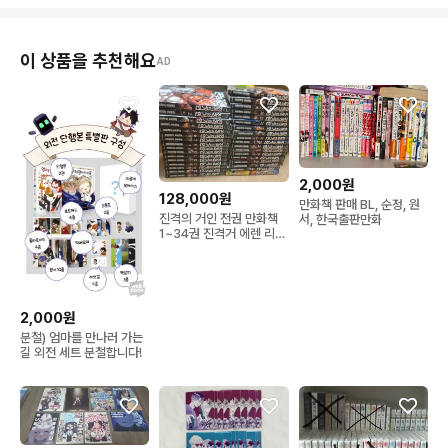
이 상품을 추천해요
AD
2,000원
128,000원
만화책 판매 BL, 순정, 원
진격의 거인 전권 만화책
서, 한국출판만화
1~34권 진격거 에렌 리바
이 엘빈 미카사 한지 아르
민 라이너
2,000원
분철) 엄마를 만나러 가는
길 외전 세트 분철합니다!