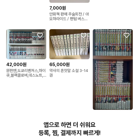
곤볼,이누야샤등)
7,000원
만화책 판매 주술회전 / 아
오하라이드 / 팬텀 버스터
즈 / 오란고교 호스트부 /
야마다군과 레벨 999의
사랑을 하다 / 아름다운 초
저녁달 / 불가항력의 l
love you
42,000원
65,000원
원펀맨,도쿄리벤져스,하이
약사의 혼잣말 소설 3-14
큐,블랙클로버,데스노트,
권
고블린슬레이어 전권 판매
합니다
165,000원
나의 히어로 아카데미아
앱으로 하면 더 쉬워요
나히아 히로아카 만화책
전권 (1~42권)
등록, 찜, 결제까지 빠르게!