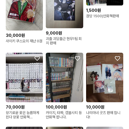
1,500원
권당 1500)만화책판매
9,000원
30,000원
괴출 괴담출근 현무1팀 회
사이키 쿠스오의 재난 0권
지 판매
70,000원
100,000원
10,000원
향기로운 꽃은 늠름하게
카이지, 타짜, 갬블시티 등
나의마녀 굿즈 판매 합니
핀다 향꽃 만화책
만화책 팝니다.
다!
1~18(17X)