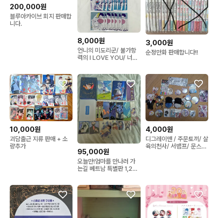
200,000원
블루아카이브 회지 판매합
니다.
8,000원
3,000원
언니의 미도리군/ 불가항
순정만화 판매합니다!!
력의 I LOVE YOU/ 너를
잊을 사랑이 하고 싶어 일
본 특전 굿즈 일괄
10,000원
4,000원
괴담출근 지류 판매 + 소
디그레이맨 / 주문토끼/ 살
량추가
육의천사/ 서뱀프/ 문스독
95,000원
굿즈 판매
오늘만!엄마를 만나러 가
는길 베트남 특별판 1,2권
굿즈 포함 판매