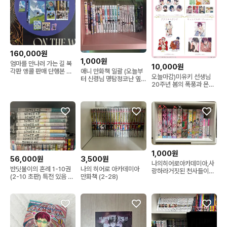
160,000원
1,000원
엄마를 만나러 가는 길 복
10,000원
각판 앵콜 판매 단행본 세
애니 만화책 일괄 (오늘부
오늘마감)미유키 선생님
트 미개봉 판매
터 신령님 명탐정코난 옆
20주년 봄의 폭풍과 몬스
자리괴물군 노자키군)
터 길고양이와 늑대 건방
진 그녀석 봄폭몬 길늑
1,000원
56,000원
3,500원
나의히어로아카데미아,사
반딧불이의 혼례 1-10권
나의 히어로 아카데미아
랑하라거짓된 천사들이여,
(2-10 초판) 특전 있음 만
만화책 (2-28)
봄의폭풍과몬스터,얼굴만
화책 전권
으로좋아할수없어요