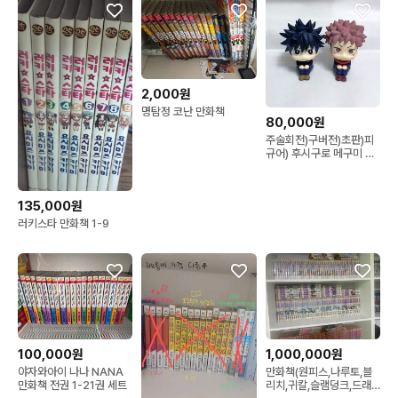
2,000원
명탐정 코난 만화책
80,000원
주술회전)구버전)초판)피
규어) 후시구로 메구미 이
타도리 유지 룩업
135,000원
러키스타 만화책 1-9
100,000원
1,000,000원
야자와아이 나나 NANA
만화책(원피스,나루토,블
만화책 전권 1-21권 세트
리치,귀칼,슬램덩크,드래