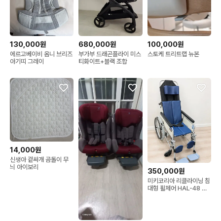
130,000원
680,000원
100,000원
에르고베이비 옴니 브리즈
부가부 드래곤플라이 미스
스토케 트리트랩 뉴본
아기띠 그레이
티화이트+블랙 조합
14,000원
신생아 겉싸개 곰돌이 무
늬 아이보리
350,000원
미키코리아 리클라이닝 침
대형 휠체어 HAL-48 판
매합니다.