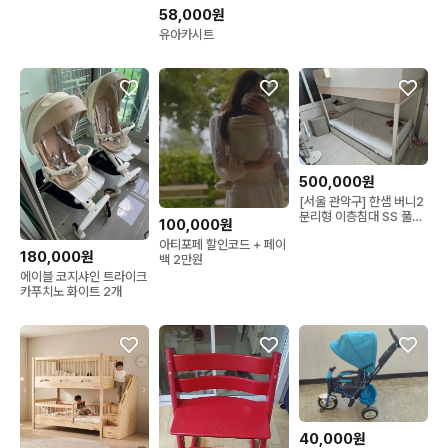
58,000원
유아카시트
500,000원
[서울 관악구] 한샘 버니2
분리형 이층침대 SS 풀세
100,000원
트 (키즈 매트리스 2개 포
아티포페 할인코드 + 페이
함)
180,000원
백 2만원
에이블 코지샤인 트라이크
카푸치노 화이트 2개
40,000원