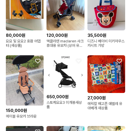
80,000원
120,000원
35,500원
요요 및 요요2 호환 어댑
맥클라렌 maclaren 샤크
디즈니 베이비 미키마우스
터 (새상품)
휴대용 유모차 (상어 유모
카시트 가방
차)
650,000원
27,000원
스토케요요3 미개봉새상
에릭칼 배고픈 애벌레 유
품
아베개 새상품
150,000원
에이블 유모카 브라운