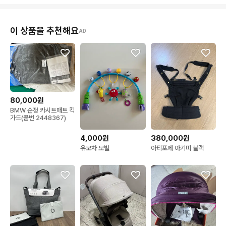
이 상품을 추천해요
AD
80,000원
BMW 순정 카시트매트 킥
가드(품번 2448367)
4,000원
380,000원
유모차 모빌
아티포페 아기띠 블랙