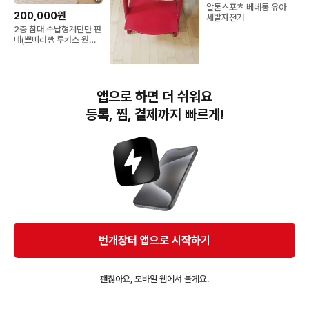
알톤스포츠 베네통 유아
200,000원
세발자전거
2층 침대 수납형계단만 판
매(쁘띠라뺑 루카스 원목
유아침대)
180,000원
앱으로 하면 더 쉬워요
스토케 트립트랩 하이체어
등록, 찜, 결제까지 빠르게!
번개장터(주) 사업자정보, 이용약관 및 기타 법적고지
번개장터㈜는 통신판매중개자이며, 통신판매의 당사자가 아닙니다. 전자상거래 등에서의
소비자보호에 관한 법률 등 관련 법령 및 번개장터㈜의 약관에 따라 상품, 상품정보, 거래에 관한 책임은
개별 판매자에게 귀속하고, 번개장터㈜는 원칙적으로 회원간 거래에 대하여 책임을 지지 않습니다.
다만, 번개장터㈜가 직접 판매하는 상품에 대한 책임은 번개장터㈜에게 귀속합니다.
Ⓒ Bungaejangter Inc. all rights reserved.
번개장터 앱으로 시작하기
APP 다운로드
괜찮아요, 모바일 웹에서 볼게요.