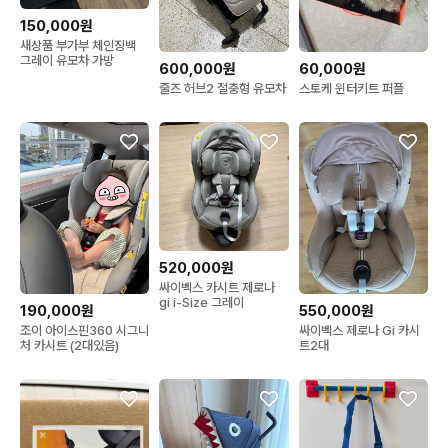
150,000원
새상품 부가부 체인징백
그레이 유모차 가방
600,000원
60,000원
줄즈 허브2 절충형 유모차
스토케 윈터키트 퍼플
520,000원
싸이벡스 카시트 제로나
gi i-Size 그레이
190,000원
550,000원
조이 아이스핀360 시그니
싸이벡스 제로나 Gi 카시
처 카시트 (2대있음)
트2대