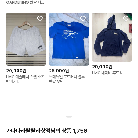
GARDENING 반팔 티셔
츠
20,000원
20,000원
25,000원
LMC 네이비 후드티
LMC 애슬레틱 스웻 쇼츠
노매뉴얼 로드러너 블루
반바지 L
반팔 우먼
가나다라랄랄라상점님의 상품 1,756