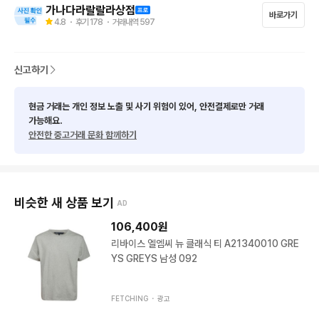
-------------------------------------

가나다라랄랄라상점
바로가기
5만원이상 무료배송

4.8
・ 후기
178
・ 거래내역
597
10만원이상 1만원 할인

(5만원이상 묶음배송시 무료배송 적용 됩니다.) *단품제외

신고하기
-------------------------------------

배송비 3500 (제주도 산간지역 + 3500)

현금 거래는 개인 정보 노출 및 사기 위험이 있어, 안전결제로만 거래
편의점 반값 X

가능해요.
안전한 중고거래 문화 함께하기
-------------------------------------

1. 신체 사이즈, 수선여부 알려주시거나 물어보셔도 몰라요 *실측* 
확인 부탁드립니다.

2. 하자, 오염, 실측은 사진에 있습니다, 확인 부탁드립니다.

비슷한 새 상품 보기
AD
3. 중고 특성상 미세얼룩,하자 있을 수 있으며, 교환 환불 불가능
 합니다.

106,400
원
4. 실측 사이즈는 재는 방식에 따라 2~3CM 차이 날 수있습니다.

리바이스 엘엠씨 뉴 클래식 티 A21340010 GRE
5. 모든상품 미세 보풀,오염이 있을 수 있습니다 구매후 세탁 추천
YS GREYS 남성 092
드립니다.

-------------------------------------

FETCHING ・
광고
각종 제품 *도매 환영*별도 문의 요망*