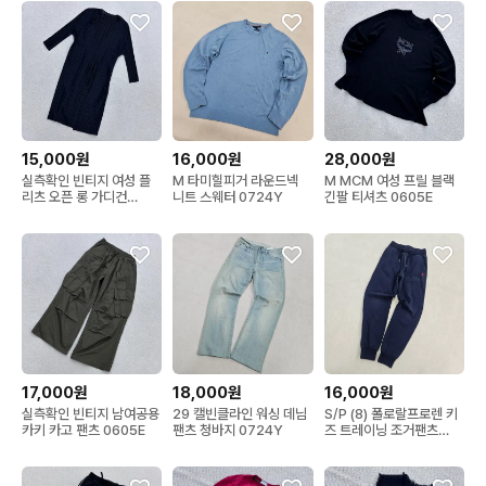
15,000원
16,000원
28,000원
실측확인 빈티지 여성 플
M 타미힐피거 라운드넥
M MCM 여성 프릴 블랙
리츠 오픈 롱 가디건
니트 스웨터 0724Y
긴팔 티셔츠 0605E
0608E
17,000원
18,000원
16,000원
실측확인 빈티지 남여공용
29 캘빈클라인 워싱 데님
S/P (8) 폴로랄프로렌 키
카키 카고 팬츠 0605E
팬츠 청바지 0724Y
즈 트레이닝 조거팬츠
0724Y