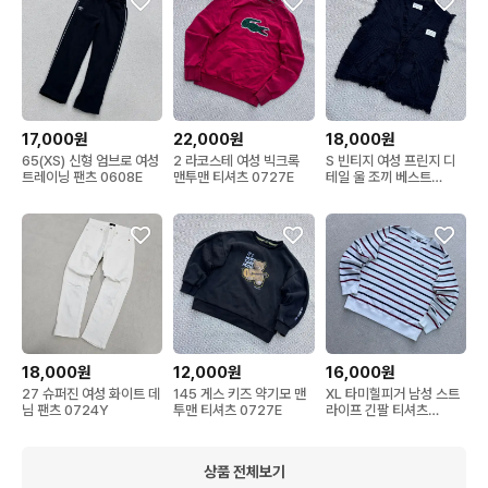
17,000원
22,000원
18,000원
65(XS) 신형 엄브로 여성
2 라코스테 여성 빅크록
S 빈티지 여성 프린지 디
트레이닝 팬츠 0608E
맨투맨 티셔츠 0727E
테일 울 조끼 베스트
0723E
18,000원
12,000원
16,000원
27 슈퍼진 여성 화이트 데
145 게스 키즈 약기모 맨
XL 타미힐피거 남성 스트
님 팬츠 0724Y
투맨 티셔츠 0727E
라이프 긴팔 티셔츠
0604E
상품 전체보기