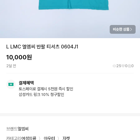
비슷한 상품
L LMC 엘엠씨 반팔 티셔츠 0604J1
10,000
원
2달 전
25
0
0
결제혜택
토스페이로 결제시 5천원 즉시 할인
삼성카드 링크 10% 청구할인
브랜드
엘엠씨
카테고리
여성의류
〉
아우터
〉
자켓