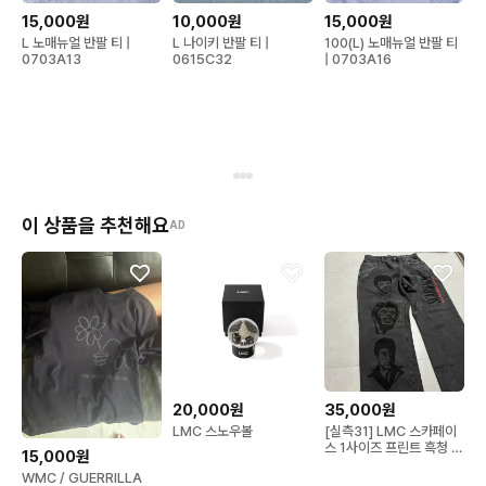
15,000원
10,000원
15,000원
L 노매뉴얼 반팔 티 |
L 나이키 반팔 티 |
100(L) 노매뉴얼 반팔 티
0703A13
0615C32
| 0703A16
이 상품을 추천해요
AD
20,000원
35,000원
LMC 스노우볼
[실측31] LMC 스카페이
스 1사이즈 프린트 흑청 데
15,000원
님 청바지
WMC / GUERRILLA