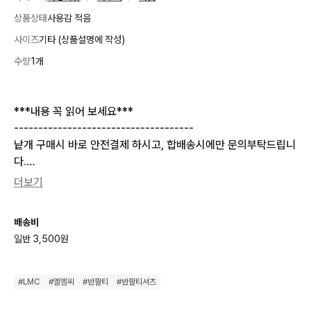
상품상태
사용감 적음
사이즈
기타 (상품설명에 작성)
수량
1개
***내용 꼭 읽어 보세요***

-------------------------------------

낱개 구매시 바로 안전결제 하시고, 합배송시에만 문의부탁드립니
다.

(합배송시 구매하시고 싶은 제품 제목과 사진 캡쳐해서 문의)

더보기
-------------------------------------

*시스템상 결제 후 상품 준비중 단계에서는 취소가 불가능하니 신
배송비
중히 결제 부탁드립니다*

일반 3,500원
배송문의 답변드리지않습니다.

모든 상품 15시 이전 당일배송 (토일, 공휴일 제외)

따로 송장 드리지 않습니다.

#
LMC
#
엘엠씨
#
반팔티
#
반팔티셔츠
3일이상 받지 못하시면 문의 부탁드립니다.
