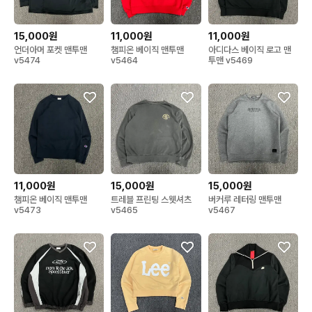
15,000원
11,000원
11,000원
언더아머 포켓 맨투맨
챔피온 베이직 맨투맨
아디다스 베이직 로고 맨
v5474
v5464
투맨 v5469
11,000원
15,000원
15,000원
챔피온 베이직 맨투맨
트레블 프린팅 스웻셔츠
버커루 레터링 맨투맨
v5473
v5465
v5467