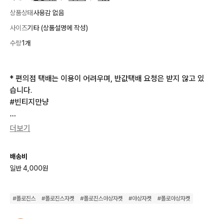
상품상태
사용감 없음
사이즈
기타 (상품설명에 작성)
수량
1개
* 편의점 택배는 이용이 어려우며, 반값택배 요청은 받지 않고 있
습니다.

#빈티지만냥

📏 실측 size (cm) 

더보기
가슴 : 60 총장 : 80 어깨 : 53 소매 : 68

배송비
📏 사이즈 안내

일반 4,000원
• 사이즈는 측정 방식에 따라 1–3cm 오차가 발생할 수 있습니다.

• 해당 오차로 인한 환불 및 반품은 불가합니다.

• 빈티지 특성상 표기 사이즈 + 실측 사이즈를 반드시 함께 참고해
#
폴로진스
#
폴로진스자켓
#
폴로진스야상자켓
#
야상자켓
#
폴로야상자켓
주세요.
