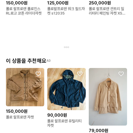
150,000원
125,000원
250,000원
폴로 랄프로렌 폴로진스
폴로랄프로렌 워크 필드자
폴로 랄프로렌 컨트리 밀
RL로고 코튼 라이더자켓
켓 s12035
리터리 페인팅 자켓 XS
P00433
이 상품을 추천해요
AD
150,000원
90,000원
폴로 랄프로렌 자켓
폴로 랄프로렌 유틸리티
자켓
79,000원