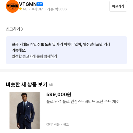
• 추가 실측 / 추가 사진 문의는 불가합니다.

VTGMN
바로가기
4.8
・ 후기
817
・ 거래내역
3686
⚠️ 상품 컨디션 안내

• 사진에 최대한 컨디션을 기재하고 있으나, 빈티지 특성상 미세한 
데미지·오염이 있을 수 있습니다.

신고하기
• 이로 인한 교환·환불은 불가하오니 신중한 구매 부탁드립니다.

• 단순 변심 및 주문 후 취소는 불가합니다.

현금 거래는 개인 정보 노출 및 사기 위험이 있어, 안전결제로만 거래
• 제품에 명백한 하자가 있는 경우,

가능해요.
안전한 중고거래 문화 함께하기
 → 제품 개봉 영상 + 하자 부분 촬영 사진을 함께 첨부하여

 → 수령 후 3일 이내 연락 주셔야 처리 가능합니다.

 (3일 이후 접수 건은 확인이 어려운 점 양해 부탁드립니다.)

비슷한 새 상품 보기
AD
🚚 배송 안내

• 배송비: 4,000원 / 제주·도서산간 7,000원

599,000
원
• 5만원 이상 구매 시 무료배송

폴로 남성 폴로 언컨스트럭티드 모던 수트 재킷
• CJ대한통운 기준, 구매 다음날 출고 (주말·공휴일 제외)

🏬 오프라인 스토어 안내

갤러리아몰 ・
광고
• VTGMN 오프라인 스토어 매일 12:00–22:00 운영
