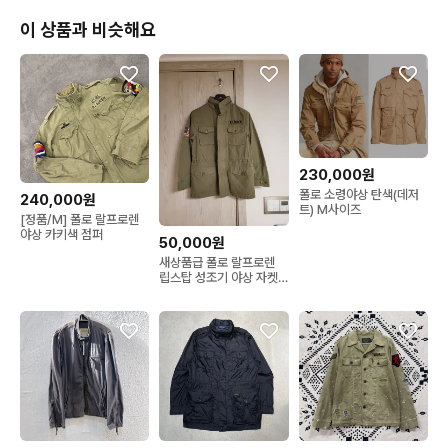
• 서울시 관악구 조원로 102, B1

이 상품과 비슷해요
• 120평 규모 / 브랜드·하이엔드·만원존 구성 / 매일 신상 입고

• 피팅룸 완비 — “다양한 상품과 사이즈, 직접 입어보고 구매하는 
재미까지!”

• 오프라인 방문 시 더 폭넓은 카테고리와 브랜드를 만나보실 수
 있습니다.

.
230,000원
폴로 소령야상 탄색(데저
240,000원
트) M사이즈
[정품/M] 폴로 랄프로렌
야상 카키색 점퍼
50,000원
새상품급 폴로 랄프로렌
립스탑 성조기 야상 자켓
점퍼 키즈 m 10-12