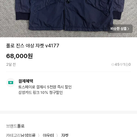
비슷한 상품
폴로 진스 야상 자켓 v4177
68,000
원
2달 전
45
1
0
결제혜택
토스페이로 결제시 5천원 즉시 할인
삼성카드 링크 10% 청구할인
브랜드
폴로
카테고리
남성의류
〉
아우터
〉
자켓