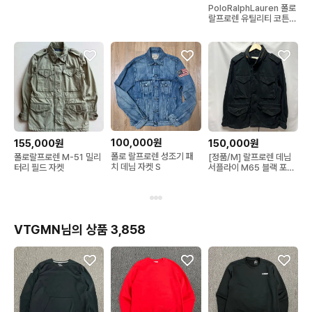
PoloRalphLauren 폴로
랄프로렌 유틸리티 코튼
자켓
100,000원
155,000원
150,000원
폴로 랄프로렌 성조기 패
폴로랄프로렌 M-51 밀리
[정품/M] 랄프로렌 데님
치 데님 자켓 S
터리 필드 자켓
서플라이 M65 블랙 포켓
필드 자켓
VTGMN님의 상품 3,858