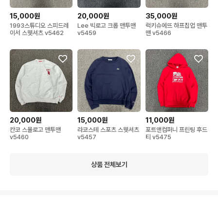
15,000원
20,000원
35,000원
1993스튜디오 스피드레
Lee 빅로고 크롭 맨투맨
럭키슈에뜨 하프집업 맨투
이서 스웻셔츠 v5462
v5459
맨 v5466
20,000원
15,000원
11,000원
칸코 스몰로고 맨투맨
라코스테 스포츠 스웻셔츠
포트앤컴퍼니 프린팅 후드
v5460
v5457
티 v5475
상품 전체보기