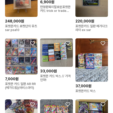
6,900원
한정판북미할로윈포켓몬
카드 trick or trade
2023 1팩
248,000원
220,000원
포켓몬카드 로켓단의 뮤츠
포켓몬카드 일판 메가다크
sar psa10
라이 ex sar
33,000원
포켓몬 카드 박스 // 가격
7,000원
인하!
포켓몬 카드 일판 AR RR
37,000원
(메가드림)(어비스아이)
포켓몬카드 박스