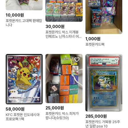
10,000원
포켓몬카드 고대팩 판매합
니다
30,000원
포켓몬카드 박스 미개봉
인페르노 닌자스피너 어비
1,000원
스아이 사이버저지 와이드
포켓몬카드팩
포스 팝니다
25,000원
58,000원
포켓몬카드 박스 최저가
KFC 포켓몬 인도네시아
285,000원
팝니다(슈링크0)
프로모팩 1팩
포켓몬카드 거북왕 25주
년 일판 psa 10