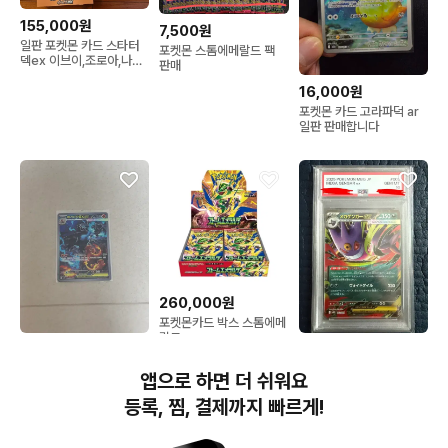
155,000원
7,500원
일판 포켓몬 카드 스타터
포켓몬 스톰에메랄드 팩
덱ex 이브이,조로아,나오
판매
하 ex,일판 100덱
16,000원
포켓몬 카드 고라파덕 ar
일판 판매합니다
260,000원
포켓몬카드 박스 스톰에메
랄드
250,000원
70,000원
포켓몬카드 메가리자몽
포켓몬 메가 팬텀 EX 카드
앱으로 하면 더 쉬워요
sar
일어판 PSA10
등록, 찜, 결제까지 빠르게!