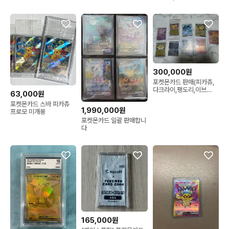
300,000원
포켓몬카드 판매(피카츄,
다크라이,팽도리,이브
63,000원
이)sar,ar,프로모
포켓몬카드 스바 피카츄
1,990,000원
프로모 미개봉
포켓몬카드 일괄 판매합니
다
165,000원