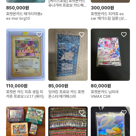
[케이스포함] 포켓몬카드
유나가바 프로모 카드팩
850,000원
300,000원
미개봉
포켓몬카드 메가리자몽x
포켓몬카드 피카츄 ex
ex mur brg10
sar 메가드림 일판 (상태
s)
110,000원
85,000원
80,000원
포켓몬 카드 피츄 생일 피
잉어킹 프로모 카드 포켓
포켓몬카드 님피아
카츄 프로모 LV.17 (북미)
몬스터 메가페스타
VMAX CSR