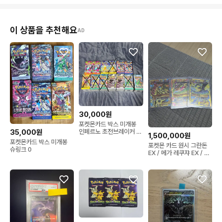
이 상품을 추천해요
AD
30,000원
포켓몬카드 박스 미개봉
35,000원
인페르노 초전브레이커 배
1,500,000원
틀파트너즈 닌자스피너 어
포켓몬카드 박스 미개봉
포켓몬 카드 원시 그란돈
비스아이 사이버저지 와이
슈링크 0
EX / 메가 레쿠쟈 EX / 원
드포스 팝니다
시 가이오가 EX