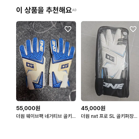
이 상품을 추천해요
AD
55,000원
45,000원
더원 웨이브팩 네거티브 골키퍼장갑11호
더원 nxt 프로 SL 골키퍼장갑 9호 새상품