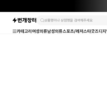
카테고리
여성의류
남성의류
스포츠/레저
스타굿즈
디지