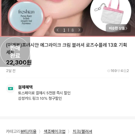
비슷한 상품
(미개봉)프레시안 에그라이크 크림 블러셔 로즈수플레 13호 기획
판매

세트
완료
22,300
원
2달 전
169
4
2
결제혜택
토스페이로 결제시 5천원 즉시 할인
삼성카드 링크 10% 청구할인
카테고리
뷰티/미용
〉
색조메이크업
〉
치크/블러셔