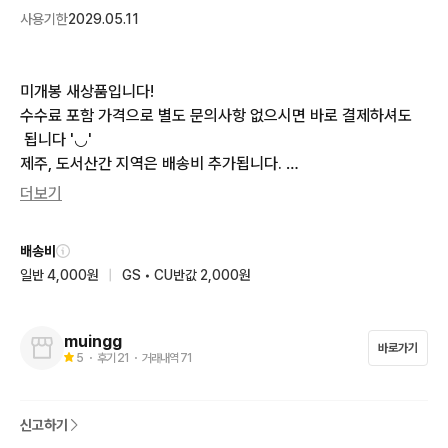
사용기한
2029.05.11
미개봉 새상품입니다!

수수료 포함 가격으로 별도 문의사항 없으시면 바로 결제하셔도
 됩니다 '◡'

제주, 도서산간 지역은 배송비 추가됩니다. 

(타사이트에서 먼저 판매될 경우 판매글 내려갑니다)
더보기
배송비
일반 4,000원
|
GS • CU반값 2,000원
muingg
바로가기
5
・ 후기
21
・ 거래내역
71
신고하기