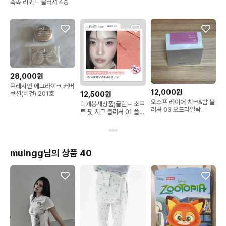
촉촉 리퀴드 블러셔 4종
28,000원
프레시안 에그라이크 커버
12,000원
쿠션(비건) 201호
12,500원
오소프 레이어 치크&밤 블
미개봉새상품)글린트 소프
러셔 03 오드라일락
트 핏 치크 블러셔 01 플러
피 로즈 기획세트
muingg님의 상품 40