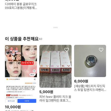
디어에이 봉봉 글로우치크
09호피그봉봉(미개봉새
상품)
이 상품을 추천해요
AD
6,000원
[새상품] 매드피치 무드믹
스 듀얼 립앤치크 라벤더
5,000원
믹스 (라벤더믹스 + 모
피브 feev 플러피 치크 블
러쉬 밀크탠저린 포포그레
이프 로지코지
10,000원