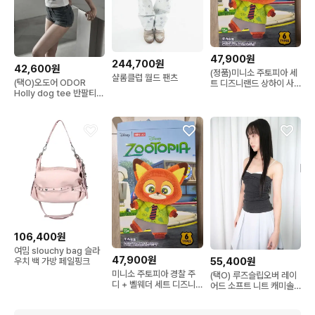
47,900원
244,700원
42,600원
(정품)미니소 주토피아 세
샬롬클럽 월드 팬츠
(택O)오도어 ODOR
트 디즈니랜드 상하이 사
Holly dog tee 반팔티
복 닉 경찰 주디
티셔츠
106,400원
여밈 slouchy bag 슬라
47,900원
55,400원
우치 백 가방 페일핑크
미니소 주토피아 경찰 주
(택O) 루즈슬립오버 레이
디 + 벨웨더 세트 디즈니
어드 소프트 니트 캐미솔
랜드 상하이 닉
슬리브리스