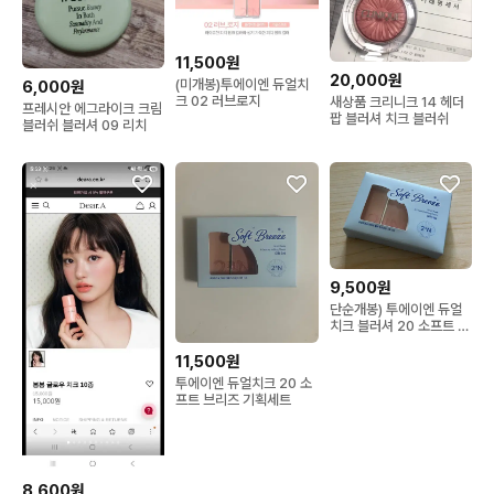
11,500원
20,000원
(미개봉)투에이엔 듀얼치
6,000원
크 02 러브로지
새상품 크리니크 14 헤더
프레시안 에그라이크 크림
팝 블러셔 치크 블러쉬
블러쉬 블러셔 09 리치
9,500원
단순개봉) 투에이엔 듀얼
치크 블러셔 20 소프트 브
리즈 크림치크 기획
11,500원
투에이엔 듀얼치크 20 소
프트 브리즈 기획세트
8,600원