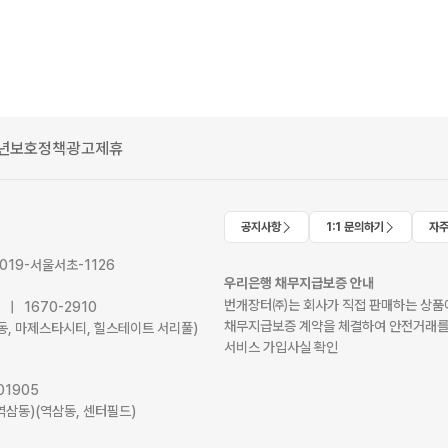
년보호정책
광고제휴
공지사항
1:1 문의하기
자주
2019-서울서초-1126
우리은행 채무지급보증 안내
번개장터㈜는 회사가 직접 판매하는 상품에
41 | 1670-2910
채무지급보증 계약을 체결하여 안전거래를
서초동, 마제스타시티, 힐스테이트 서리풀)
서비스 가입사실 확인
01905
역삼동)(역삼동, 센터필드)