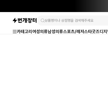
카테고리
여성의류
남성의류
스포츠/레저
스타굿즈
디지