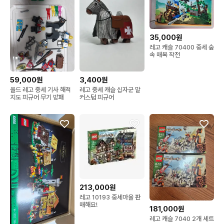
35,000원
레고 캐슬 70400 중세 숲
속 매복 작전
59,000원
3,400원
올드 레고 중세 기사 해적
레고 중세 캐슬 십자군 말
지도 피규어 무기 방패
커스텀 피규어
213,000원
레고 10193 중세마을 판
매해요!
181,000원
레고 캐슬 7040 2개 세트