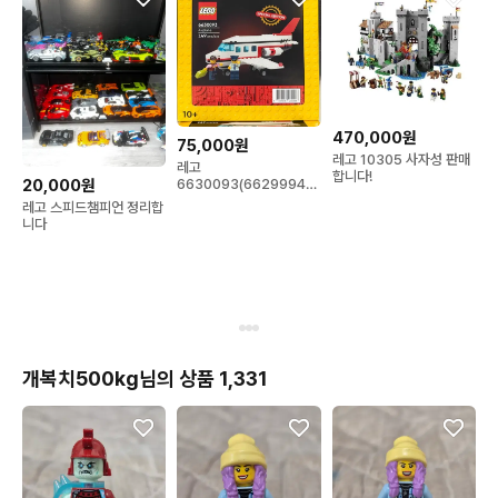
470,000원
75,000원
레고 10305 사자성 판매
레고
합니다!
6630093(6629994)
20,000원
비행기 스페셜 에디션
레고 스피드챔피언 정리합
149pcs
니다
개복치500kg님의 상품 1,331