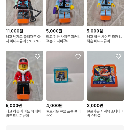
11,000원
5,000원
5,000원
레고 닌자고 블리자드 아
레고 히든 사이드 파커 L.
레고 히든 사이드 파커 L.
처 미니피규어 (70678)
잭슨 미니피규어
잭슨 미니피규어
5,000원
4,000원
3,000원
레고 히든 사이드 잭 데이
헬로카봇 큐브 프론 폴리
헬로카봇 시계팩 소나다이
비드 미니피규어
스X
버 스폐셜