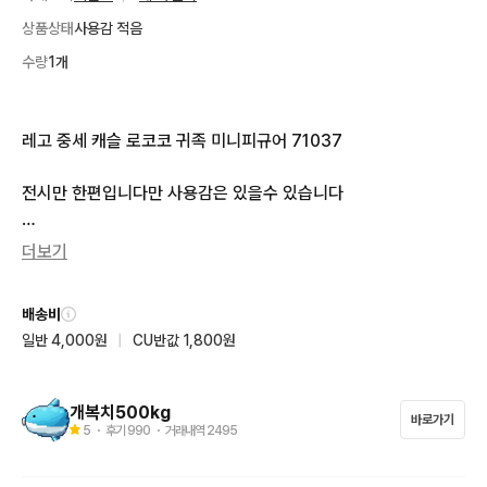
상품상태
사용감 적음
수량
1개
레고 중세 캐슬 로코코 귀족 미니피규어 71037

전시만 한편입니다만 사용감은 있을수 있습니다 

사진으로 잘 확인후 구매하시기 바랍니다
더보기
배송비
일반 4,000원
|
CU반값 1,800원
개복치500kg
바로가기
5
・ 후기
990
・ 거래내역
2495