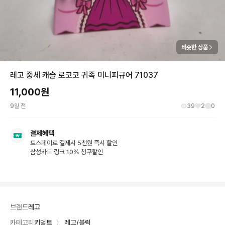
비슷한 상품
레고 중세 캐슬 로코코 귀족 미니피규어 71037
11,000
원
9일 전
39
2
0
결제혜택
토스페이로 결제시 5천원 즉시 할인
삼성카드 링크 10% 청구할인
브랜드
레고
카테고리
키덜트
〉
레고/블럭