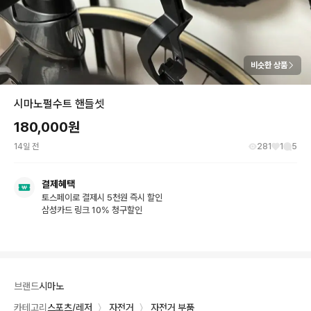
비슷한 상품
시마노펄수트 핸들셋
180,000
원
14일 전
281
1
5
결제혜택
토스페이로 결제시 5천원 즉시 할인
삼성카드 링크 10% 청구할인
브랜드
시마노
카테고리
스포츠/레저
〉
자전거
〉
자전거 부품