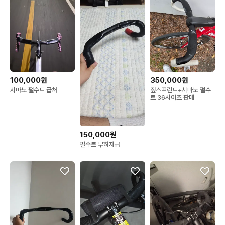
100,000원
350,000원
시마노 펄수트 급처
짚스프린트+시마노 펄수
트 36사이즈 판매
150,000원
펄수트 무하자급