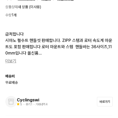
상품상태
새 상품 (미사용)
수량
1개
급처합니다

시마노 펄수트 핸들셋 판매합니다. ZIPP 스템과 로터 속도계 마운
트도 포함 판매합니다 로터 마운트와 스템  핸들바는 36사이즈,11
0mm입니다 올신품

하자는 핸들바 까짐정도 입니다!

더보기
짚 스템은 btbk가아닌 mtbk로 15만원정도 하는 제품입니다

배송비
무료배송
(쿨거하신다면 짚 전용 탑캡도 드려요!)
Cyclingswi
바로가기
5
・ 후기
1
・ 거래내역
4