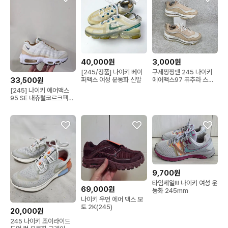
40,000원
3,000원
[245/정품] 나이키 베이
구제짱짱맨 245 나이키
퍼맥스 여성 운동화 신발
에어맥스97 퓨추라 스니
33,500원
커즈
[245] 나이키 에어맥스
95 SE 내츄럴코르크팩ㅡ
단종매물,최저가
9,700원
타임세일!!! 나이키 여성 운
69,000원
동화 245mm
나이키 우먼 에어 맥스 모
토 2K(245)
20,000원
245 나이키 조이라이드