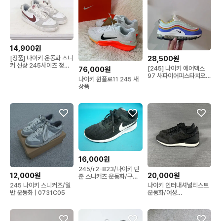
14,900원
28,500원
[정품] 나이키 운동화 스니
커 신상 245사이즈 정인
[245] 나이키 에어맥스
76,000원
샵
97 사파이어피스타치오
나이키 윈플로11 245 새
멀티칼라ㅡ단종매물,최저
상품
가
16,000원
245/r2-823/나이키 탄
12,000원
20,000원
준 스니커즈 운동화/구제
특별시
245 나이키 스니커즈/일
나이키 인터내셔널리스트
반 운동화 | 0731C05
운동화/여성
(245mm)/s2004