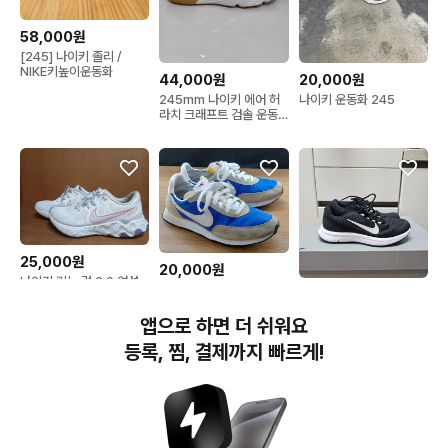
58,000원
[245] 나이키 졸리 /
NIKE키높이운동화
44,000원
20,000원
245mm 나이키 에어 허
나이키 운동화 245
라치 크래프트 검솔 운동
화
25,000원
20,000원
나이키 리뉴 런 2.0 여성
나이키 245 와플 트레이
29,900원
운동화 245
너2 워킹화/운동화. RB.
245나이키 런 올데이 운
앱으로 하면 더 쉬워요
동화 -1047
등록, 찜, 결제까지 빠르게!
번개장터(주) 사업자정보, 이용약관 및 기타 법적고지