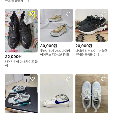
듀얼 런 운동화 그레이
30,000원
20,000원
두하빈티지 245 나이키
나이키 리뉴 라이드2 블랙
에어맥스 디아 스니커즈
런닝화 운동화 245
32,000원
X02431
나이키에어 245사이즈 블
랙