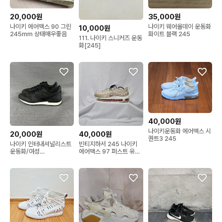
20,000원
35,000원
나이키 에어맥스 90 그린
나이키 웨어올데이 운동화
10,000원
245mm 상태매우좋음
화이트 블랙 245
111. 나이키 스니커즈 운동
화[245]
40,000원
나이키운동화 에어맥스 시
20,000원
40,000원
퀀트3 245
나이키 인터내셔널리스트
빈티지하서 245 나이키
운동화/여성
에어맥스 97 퍼스트 유즈
(245mm)/s2004
라이트 본 스니커즈