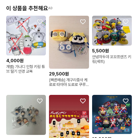
이 상품을 추천해요
AD
5,500원
안녕자두야 꼬꼬프렌즈 키
4,000원
링(세트)
개별) 가나디 인형 키링 튜
브 딸기 안경 교복
29,500원
[빠른배송] 개구리중사 케
로로 타마마 도로로 쿠루
루 에어팟 카라비너 키링