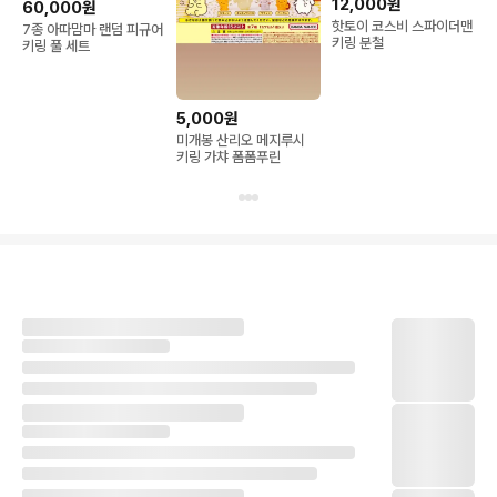
12,000원
60,000원
핫토이 코스비 스파이더맨
7종 아따맘마 랜덤 피규어
키링 분철
키링 풀 세트
5,000원
미개봉 산리오 메지루시
키링 가챠 폼폼푸린