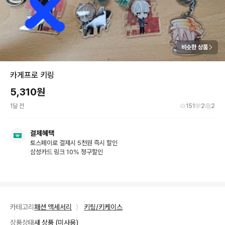
비슷한 상품
카게프로 키링
5,310
원
1달 전
151
2
2
결제혜택
토스페이로 결제시 5천원 즉시 할인
삼성카드 링크 10% 청구할인
카테고리
패션 액세서리
〉
키링/키케이스
상품상태
새 상품 (미사용)