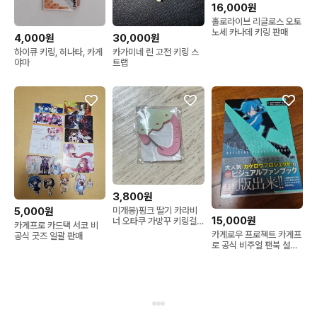
16,000원
홀로라이브 리글로스 오토
노세 카나데 키링 판매
4,000원
30,000원
하이큐 키링, 히나타, 카게
카가미네 린 고전 키링 스
야마
트랩
3,800원
미개봉)핑크 딸기 카라비
5,000원
15,000원
너 오타쿠 가방꾸 키링걸
카게프로 카드택 서코 비
이
카게로우 프로젝트 카게프
공식 굿즈 일괄 판매
로 공식 비주얼 팬북 설정
북