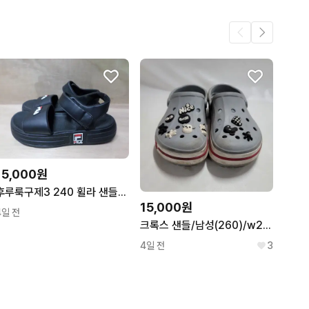
41
15,000원
후루룩구제3 240 휠라 샌들 블랙 슬리퍼 260802
15,000원
4일 전
크록스 샌들/남성(260)/w2455
4일 전
3