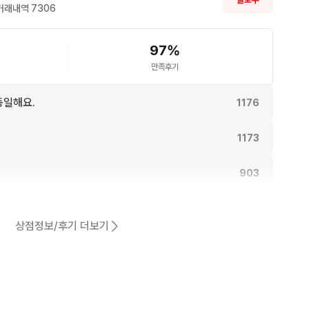
거래내역 
7306
97
%
만족후기
동일해요.
1176
1173
903
902
상점정보/후기 더보기
어요.
808
761