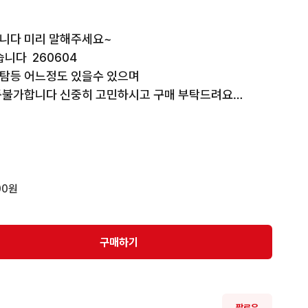
니다 미리 말해주세요~ 

다  260604

탐등 어느정도 있을수 있으며

품불가합니다 신중히 고민하시고 구매 부탁드려요

---------------------

있습니다 너그러운 마음으로 기다려 주시면 톡드릴께요 
00원
이트됩니다.

주는 6000원 입니다
구매하기
팔로우