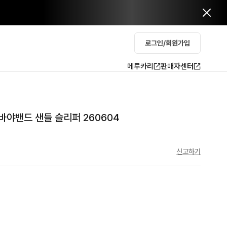
로그인/회원가입
메루카리
판매자센터
바야밴드 샌들 슬리퍼 260604
신고하기