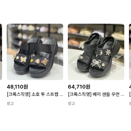
48,110원
64,710원
[크록스직영] 소호 투 스트랩 샌들 (블랙) 212861-001
[크록스직영] 베이 샌들 우먼 블랙 206749-001
광고
광고