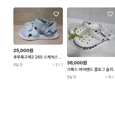
25,000원
후루룩구제3 260 스케쳐스 샌들 슬리퍼 고워크 그레이 260802
36,000원
4일 전
2
1
크록스 바야밴드 클로그 슬리
6일 전
8