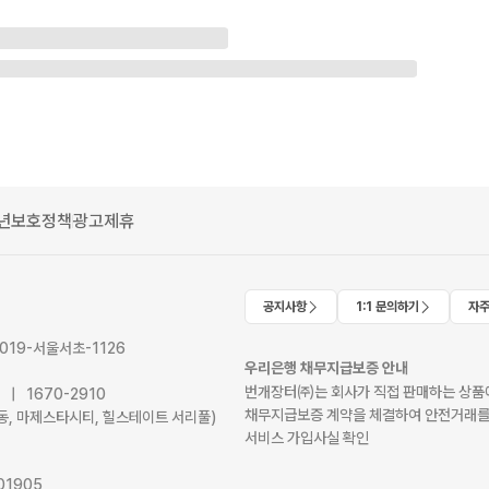
년보호정책
광고제휴
공지사항
1:1 문의하기
자주
2019-서울서초-1126
우리은행 채무지급보증 안내
번개장터㈜는 회사가 직접 판매하는 상품에
41 | 1670-2910
채무지급보증 계약을 체결하여 안전거래를
서초동, 마제스타시티, 힐스테이트 서리풀)
서비스 가입사실 확인
01905