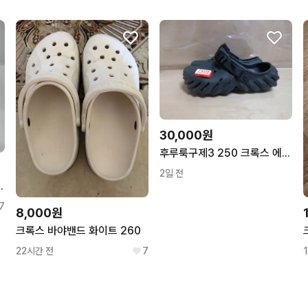
30,000원
후루룩구제3 250 크록스 에코클로그 샌들 슬리퍼 블랙 260804
2일 전
퍼 240 260 265
7
8,000원
크록스 바야밴드 화이트 260
22시간 전
7