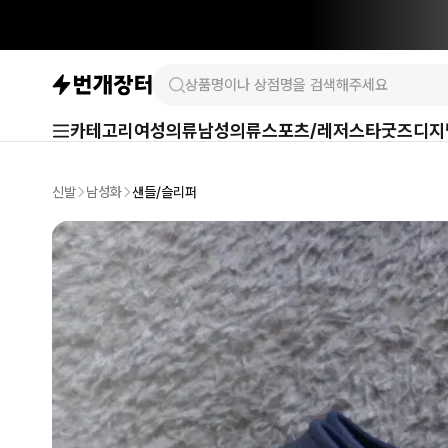
카테고리
여성의류
남성의류
스포츠/레저
스타굿즈
디지
신발
남성화
샌들/슬리퍼