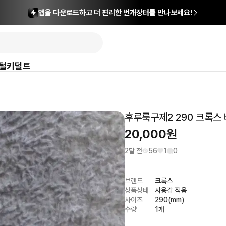
앱을 다운로드하고 더 편리한 번개장터를 만나보세요!
털
키덜트
후루룩구제2 290 크록스 
20,000
원
2달 전
56
1
0
브랜드
크록스
상품상태
사용감 적음
사이즈
290(mm)
수량
1개