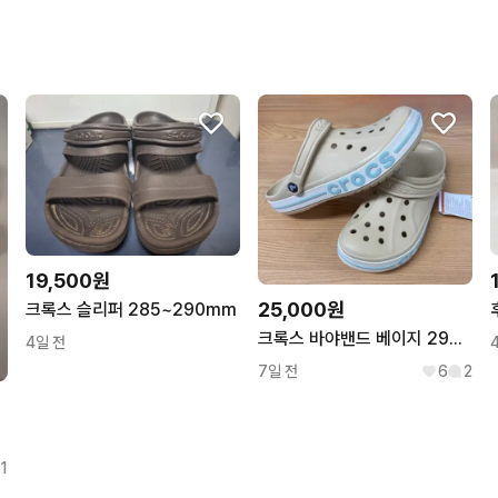
번개페이를 잘 받아줘요.
19,500원
25,000원
크록스 슬리퍼 285~290mm
크록스 바야밴드 베이지 290 새상품
4일 전
7일 전
6
2
1