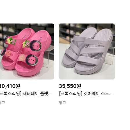
40,410원
35,550원
[크록스직영] 새터데이 플랫폼 딥디드 버클 샌들 우먼 (핑크) 213246-669
[크록스직영] 겟어웨이 스트래피 샌들 (모브미스트) 209587-5PS
광고
광고