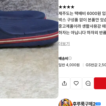
★★★★

제주도는 택배비 6000원 입
박스 구성품 없이 본품만 있습니
중고제품이라 생활사용감 때
하자는 아닙니다 하자외 반
-------------------------
더보기
운전중에는 답변이 지연될수
이해부탁드립니다.

중고전문 판매자입니다. 

배송비
후루룩구제2 검색하시면 

일반 4,000원
  |  
GS반값 2,5
의류,가방,신발등 매일 업데
택배비는 4000원 입니다 제
후루룩구제2