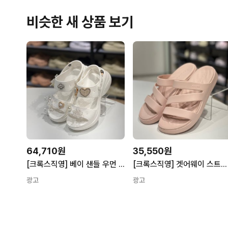
비슷한 새 상품 보기
64,710원
35,550원
[크록스직영] 베이 샌들 우먼 화이트 206749-100
[크록스직영] 겟어웨이 스트래피 샌들 (콰츠) 209587-6UR
광고
광고