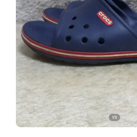
1
/
5