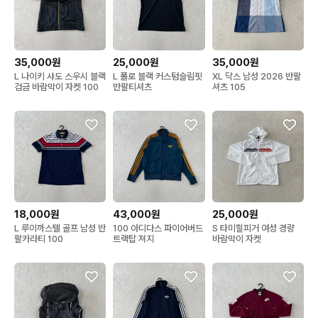
35,000원
25,000원
35,000원
L 나이키 샤도 스우시 블랙
L 폴로 블랙 커스텀슬림핏
XL 닥스 남성 2026 반팔
검금 바람막이 자켓 100
반팔티셔츠
셔츠 105
18,000원
43,000원
25,000원
L 루이까스텔 골프 남성 반
100 아디다스 파이어버드
S 타미힐피거 여성 경량
팔카라티 100
트랙탑 져지
바람막이 자켓