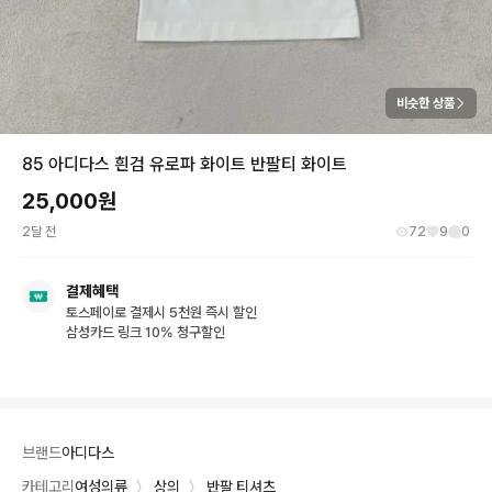
비슷한 상품
85 아디다스 흰검 유로파 화이트 반팔티 화이트
25,000
원
2달 전
72
9
0
결제혜택
토스페이로 결제시 5천원 즉시 할인
삼성카드 링크 10% 청구할인
브랜드
아디다스
카테고리
여성의류
〉
상의
〉
반팔 티셔츠