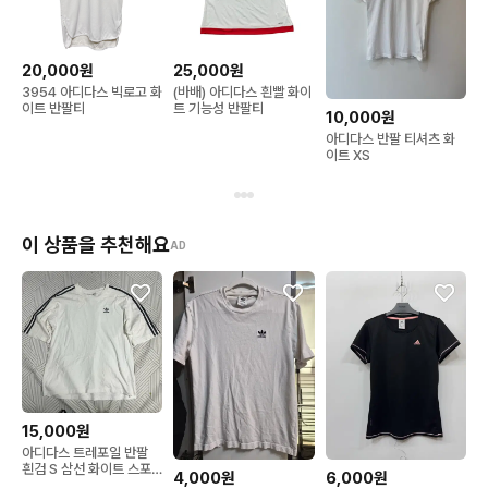
20,000원
25,000원
3954 아디다스 빅로고 화
(바배) 아디다스 흰빨 화이
이트 반팔티
트 기능성 반팔티
10,000원
아디다스 반팔 티셔츠 화
이트 XS
이 상품을 추천해요
AD
15,000원
아디다스 트레포일 반팔
흰검 S 삼선 화이트 스포
4,000원
6,000원
티 Y2K