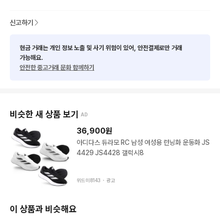
여러개 구매시 할인 해드립니다 .

신고하기
편하게 문의 주시면 됩니다 .

감사합니다 .

현금 거래는 개인 정보 노출 및 사기 위험이 있어, 안전결제로만 거래
가능해요.
안전한 중고거래 문화 함께하기
중고제품 특성상 교환 환불 불가합니다 .
비슷한 새 상품 보기
AD
36,900
원
아디다스 듀라모 RC 남성 여성용 런닝화 운동화 JS
4429 JS4428 갤럭시8
위드미8143 ・
광고
이 상품과 비슷해요