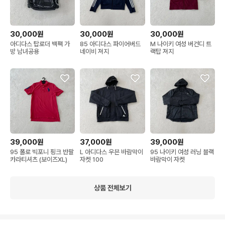
30,000원
30,000원
30,000원
아디다스 탑로더 백팩 가
85 아디다스 파이어버드
M 나이키 여성 버건디 트
방 남녀공용
네이비 져지
랙탑 져지
39,000원
37,000원
39,000원
95 폴로 빅포니 핑크 반팔
L 아디다스 우븐 바람막이
95 나이키 여성 러닝 블랙
카라티셔츠 (보이즈XL)
자켓 100
바람막이 자켓
상품 전체보기