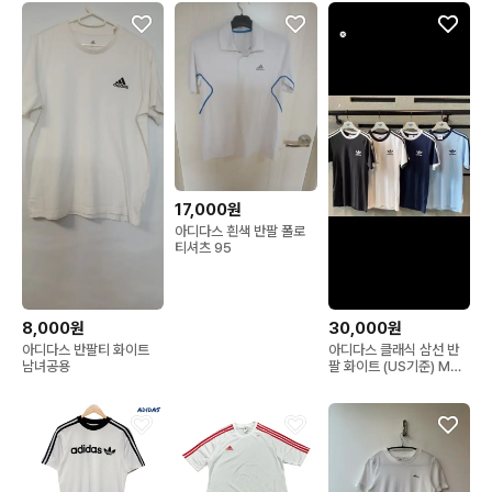
17,000원
아디다스 흰색 반팔 폴로
티셔츠 95
8,000원
30,000원
아디다스 반팔티 화이트
아디다스 클래식 삼선 반
남녀공용
팔 화이트 (US기준) M사
이즈