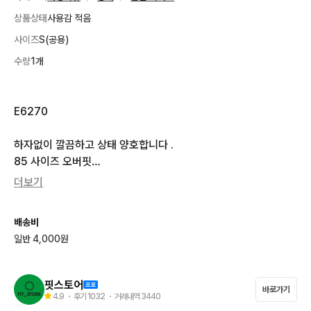
상품상태
사용감 적음
사이즈
S(공용)
수량
1개
E6270

하자없이 깔끔하고 상태 양호합니다 .

85 사이즈 오버핏

더보기
가슴단면 51   cm

총기장     70  cm

배송비
일반 4,000원
판매중인 모든 제품 정품만 판매합니다 

두개 구매하시면 무료배송 입니다 .

핏스토어
바로가기
4.9
・ 후기
1032
・ 거래내역
3440