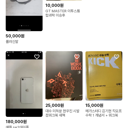
10,000원
GT MASTER 이투스통
합과학 이승후
50,000원
롤러신발
25,000원
15,000원
대수 미적분 현우진 시발
메가스터디 김기현 킥오프
점워크북 새책
수학 1 개념서 + 워크북
180,000원
애플 se2아이폰