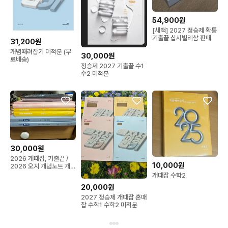
54,900원
[새책] 2027 정승제 확통
기출끝 십시빌리삼 판매
31,200원
개념때려잡기 미적분 (무
30,000원
료배송)
정승제 2027 기출끝 수1
수2 미적분
30,000원
2026 개때잡, 기출끝 /
10,000원
2026 오지 개념노트 개별
판매합니다.
개때잡 수학2
20,000원
2027 정승제 개때잡 혼때
잡 수학1 수학2 미적분