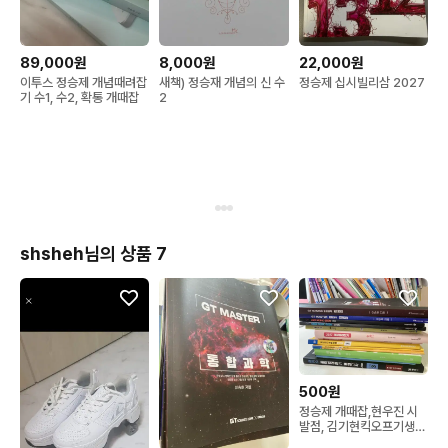
89,000원
8,000원
22,000원
이투스 정승제 개념때려잡
새책) 정승재 개념의 신 수
정승제 십시빌리삼 2027
기 수1, 수2, 확통 개때잡
2
shsheh님의 상품 7
500원
정승제 개때잡,현우진 시
발점, 김기현킥오프기생집
등