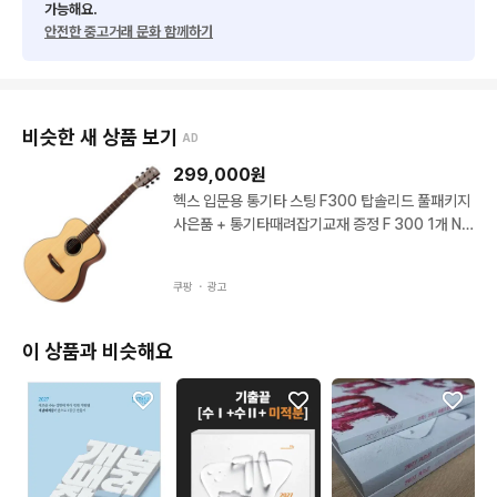
가능해요.
안전한 중고거래 문화 함께하기
비슷한 새 상품 보기
AD
299,000
원
헥스 입문용 통기타 스팅 F300 탑솔리드 풀패키지
사은품 + 통기타때려잡기교재 증정 F 300 1개 Na
tural
쿠팡 ・
광고
이 상품과 비슷해요