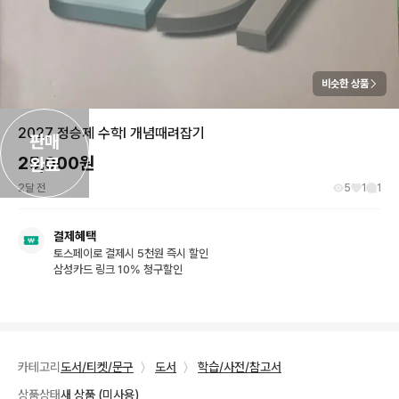
비슷한 상품
2027 정승제 수학I 개념때려잡기
판매

25,000
원
완료
2달 전
5
1
1
결제혜택
토스페이로 결제시 5천원 즉시 할인
삼성카드 링크 10% 청구할인
카테고리
도서/티켓/문구
〉
도서
〉
학습/사전/참고서
상품상태
새 상품 (미사용)