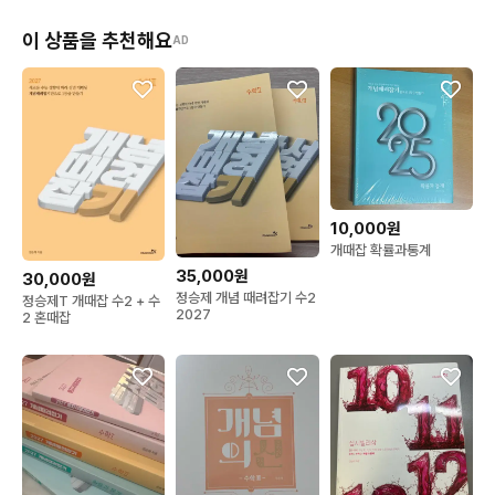
이 상품을 추천해요
AD
10,000원
개때잡 확률과통계
35,000원
30,000원
정승제 개념 때려잡기 수2
정승제T 개때잡 수2 + 수
2027
2 혼때잡