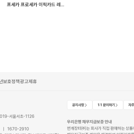
프세카 프로세카 이픽카드 레어 미쿠 렌 루카 메이코 호나미 시호 미노리 아이리 코하네 루이 카나데
년보호정책
광고제휴
공지사항
1:1 문의하기
자주
2019-서울서초-1126
우리은행 채무지급보증 안내
번개장터㈜는 회사가 직접 판매하는 상품에
41 | 1670-2910