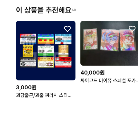
이 상품을 추천해요
AD
40,000원
싸이코드 마이쮸 스페셜 포카 제
3,000원
괴담출근/괴출 찌라시 스티커 재고 판매