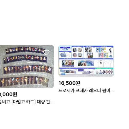
16,500원
프로세카 프세카 레오니 팬미팅 공구 전품목
3,000원
좀비고 [마법고 카드] 대량 판매합니다!