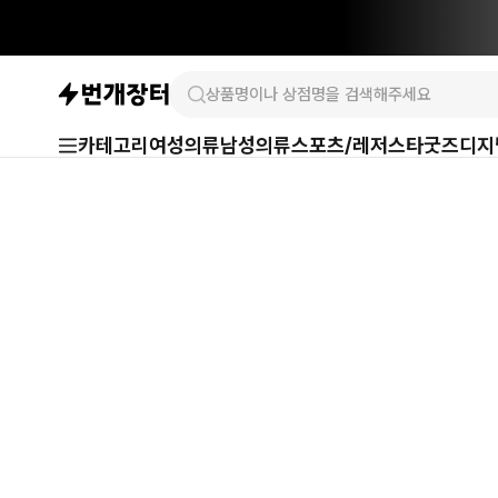
카테고리
여성의류
남성의류
스포츠/레저
스타굿즈
디지