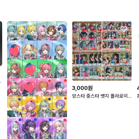
시받아요 하루토 연이 루이쨘
3,000원
앙스타 중스타 뱃지 폴라로이드 파샤 파샷츠 서장 개막 레이 리츠 린네 유메 히요리 라이카 이즈미 아이라