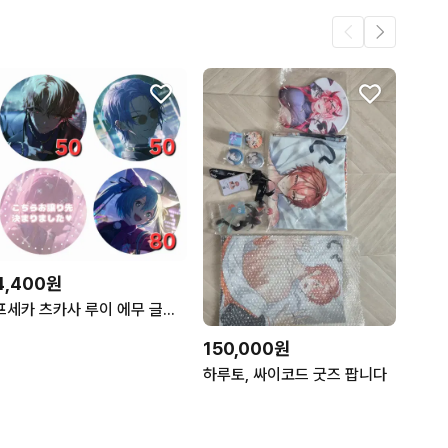
4,400원
프세카 츠카사 루이 에무 글리터 캔뱃지 80박스 공구 가선점 지옥천국
150,000원
하루토, 싸이코드 굿즈 팝니다