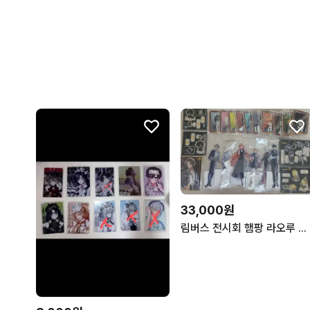
33,000원
림버스 전시회 햄팡 라오루 프문 굿즈 팝니다.